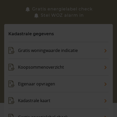
Zoek een woning
Gratis energielabel check
Stel WOZ alarm in
Vragen? Neem contact met ons op
Kadastrale gegevens
088 220 4200
Maandag t/m vrijdag - 08:00 -18:00
Gratis woningwaarde indicatie
Koopsommenoverzicht
Eigenaar opvragen
Kadastrale kaart