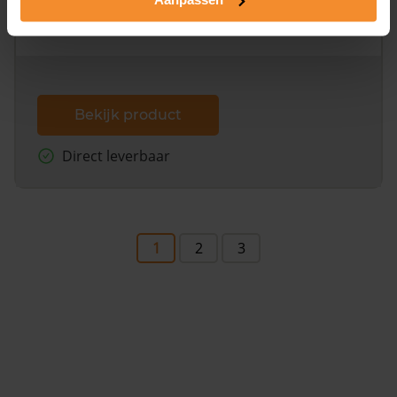
omliggende percelen met de kadastrale erfgrenzen,
dit inclusief de luchtfoto!
Bekijk product
Direct leverbaar
1
2
3