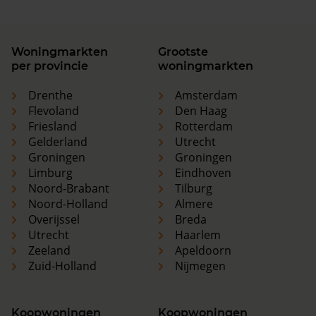
Woningmarkten
Grootste
per provincie
woningmarkten
Drenthe
Amsterdam
Flevoland
Den Haag
Friesland
Rotterdam
Gelderland
Utrecht
Groningen
Groningen
Limburg
Eindhoven
Noord-Brabant
Tilburg
Noord-Holland
Almere
Overijssel
Breda
Utrecht
Haarlem
Zeeland
Apeldoorn
Zuid-Holland
Nijmegen
Koopwoningen
Koopwoningen