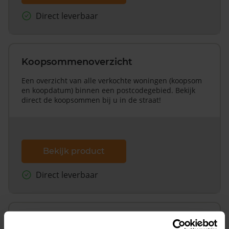
Direct leverbaar
Koopsommenoverzicht
Een overzicht van alle verkochte woningen (koopsom
en koopdatum) binnen een postcodegebied. Bekijk
direct de koopsommen bij u in de straat!
Bekijk product
Direct leverbaar
Koopsommenoverzicht (1 jaar gratis