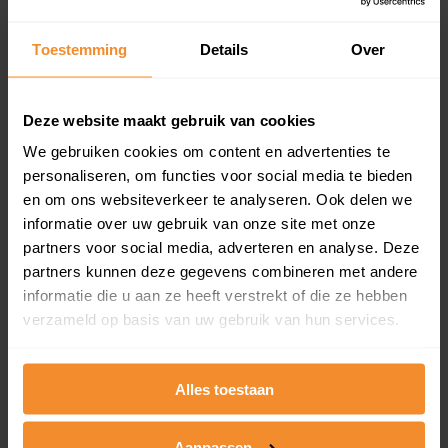
updates)
Inclusief 1 jaar gratis updates
Toestemming
Details
Over
Een overzicht van alle verkochte woningen (koopsom
en koopdatum) binnen een postcodegebied. Dit
inclusief een jaar lang gratis updates van nieuwe
Deze website maakt gebruik van cookies
koopsommen.
We gebruiken cookies om content en advertenties te
personaliseren, om functies voor social media te bieden
en om ons websiteverkeer te analyseren. Ook delen we
informatie over uw gebruik van onze site met onze
Bekijk product
partners voor social media, adverteren en analyse. Deze
partners kunnen deze gegevens combineren met andere
Direct leverbaar
informatie die u aan ze heeft verstrekt of die ze hebben
verzameld op basis van uw gebruik van hun services.
Kadastrale kaart pakket
Alles toestaan
Alleen globale ligging perceel
Een uitgebreid overzicht van het perceel en
Aanpassen