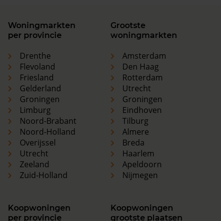
Woningmarkten
Grootste
per provincie
woningmarkten
Drenthe
Amsterdam
Flevoland
Den Haag
Friesland
Rotterdam
Gelderland
Utrecht
Groningen
Groningen
Limburg
Eindhoven
Noord-Brabant
Tilburg
Noord-Holland
Almere
Overijssel
Breda
Utrecht
Haarlem
Zeeland
Apeldoorn
Zuid-Holland
Nijmegen
Koopwoningen
Koopwoningen
per provincie
grootste plaatsen