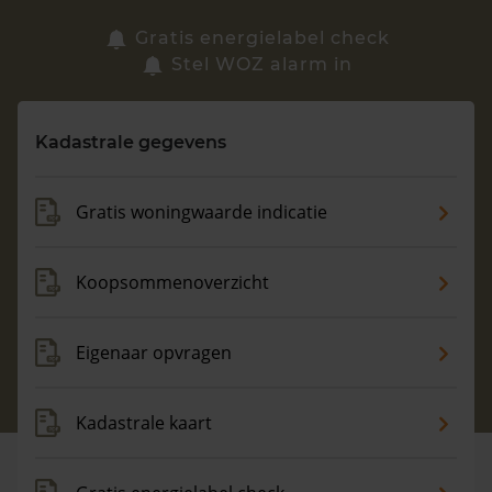
Zoek een woning
Gratis energielabel check
Stel WOZ alarm in
Vragen? Neem contact met ons op
Kadastrale gegevens
088 220 4200
Maandag t/m vrijdag - 08:00 -18:00
Gratis woningwaarde indicatie
Koopsommenoverzicht
Eigenaar opvragen
Kadastrale kaart