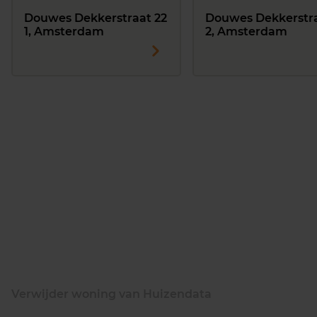
Douwes Dekkerstraat 22
Douwes Dekkerstra
1, Amsterdam
2, Amsterdam
Verwijder woning van Huizendata