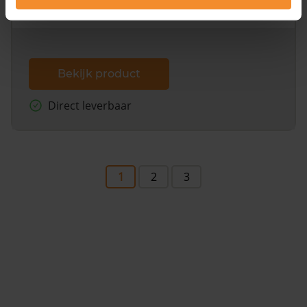
dit inclusief de luchtfoto!
Bekijk product
Direct leverbaar
1
2
3