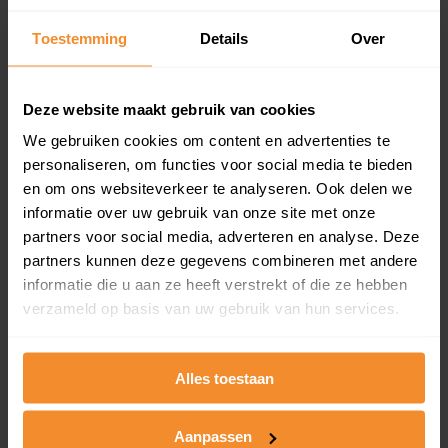
Inclusief 1 jaar gratis updates
Toestemming
Details
Over
Een overzicht van alle verkochte woningen (koopsom
en koopdatum) binnen een postcodegebied. Dit
inclusief een jaar lang gratis updates van nieuwe
Deze website maakt gebruik van cookies
koopsommen.
We gebruiken cookies om content en advertenties te
personaliseren, om functies voor social media te bieden
en om ons websiteverkeer te analyseren. Ook delen we
Bekijk product
informatie over uw gebruik van onze site met onze
partners voor social media, adverteren en analyse. Deze
Direct leverbaar
partners kunnen deze gegevens combineren met andere
informatie die u aan ze heeft verstrekt of die ze hebben
verzameld op basis van uw gebruik van hun services.
Kadastrale kaart pakket
Alles toestaan
Alleen globale ligging perceel
Een uitgebreid overzicht van het perceel en
omliggende percelen met de kadastrale erfgrenzen,
Aanpassen