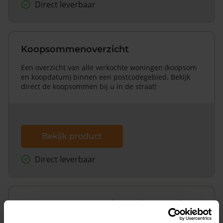
Direct leverbaar
Koopsommenoverzicht
Een overzicht van alle verkochte woningen (koopsom
en koopdatum) binnen een postcodegebied. Bekijk
direct de koopsommen bij u in de straat!
Bekijk product
Direct leverbaar
Koopsommenoverzicht (1 jaar gratis
updates)