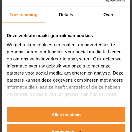
updates)
Inclusief 1 jaar gratis updates
Toestemming
Details
Over
Een overzicht van alle verkochte woningen (koopsom
en koopdatum) binnen een postcodegebied. Dit
inclusief een jaar lang gratis updates van nieuwe
Deze website maakt gebruik van cookies
koopsommen.
We gebruiken cookies om content en advertenties te
personaliseren, om functies voor social media te bieden
en om ons websiteverkeer te analyseren. Ook delen we
informatie over uw gebruik van onze site met onze
Bekijk product
partners voor social media, adverteren en analyse. Deze
partners kunnen deze gegevens combineren met andere
Direct leverbaar
informatie die u aan ze heeft verstrekt of die ze hebben
verzameld op basis van uw gebruik van hun services.
Kadastrale kaart pakket
Alles toestaan
Alleen globale ligging perceel
Een uitgebreid overzicht van het perceel en
Aanpassen