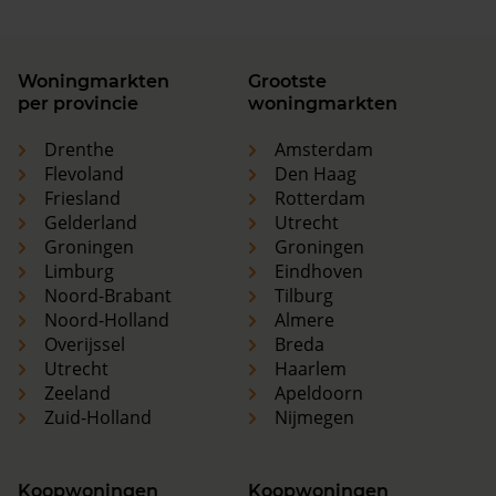
Woningmarkten
Grootste
per provincie
woningmarkten
Drenthe
Amsterdam
Flevoland
Den Haag
Friesland
Rotterdam
Gelderland
Utrecht
Groningen
Groningen
Limburg
Eindhoven
Noord-Brabant
Tilburg
Noord-Holland
Almere
Overijssel
Breda
Utrecht
Haarlem
Zeeland
Apeldoorn
Zuid-Holland
Nijmegen
Koopwoningen
Koopwoningen