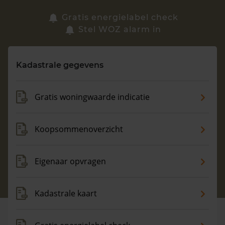
Zoek een woning
Gratis energielabel check
Stel WOZ alarm in
Vragen? Neem contact met ons op
Kadastrale gegevens
088 220 4200
Maandag t/m vrijdag - 08:00 -18:00
Gratis woningwaarde indicatie
Koopsommenoverzicht
Eigenaar opvragen
Kadastrale kaart