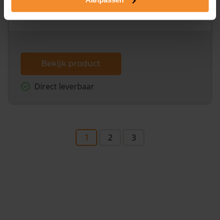
omliggende percelen met de kadastrale erfgrenzen,
dit inclusief de luchtfoto!
Bekijk product
Direct leverbaar
1
2
3