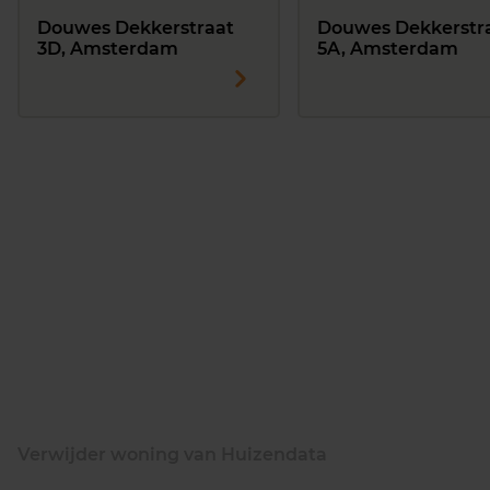
Douwes Dekkerstraat
Douwes Dekkerstr
3D, Amsterdam
5A, Amsterdam
Verwijder woning van Huizendata