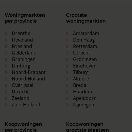
Woningmarkten
Grootste
per provincie
woningmarkten
Drenthe
Amsterdam
Flevoland
Den Haag
Friesland
Rotterdam
Gelderland
Utrecht
Groningen
Groningen
Limburg
Eindhoven
Noord-Brabant
Tilburg
Noord-Holland
Almere
Overijssel
Breda
Utrecht
Haarlem
Zeeland
Apeldoorn
Zuid-Holland
Nijmegen
Koopwoningen
Koopwoningen
per provincie
grootste plaatsen