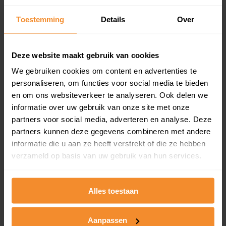
Inclusief 1 jaar gratis updates
Toestemming
Details
Over
Een overzicht van alle verkochte woningen (koopsom
en koopdatum) binnen een postcodegebied. Dit
inclusief een jaar lang gratis updates van nieuwe
Deze website maakt gebruik van cookies
koopsommen.
We gebruiken cookies om content en advertenties te
personaliseren, om functies voor social media te bieden
en om ons websiteverkeer te analyseren. Ook delen we
Bekijk product
informatie over uw gebruik van onze site met onze
partners voor social media, adverteren en analyse. Deze
Direct leverbaar
partners kunnen deze gegevens combineren met andere
informatie die u aan ze heeft verstrekt of die ze hebben
verzameld op basis van uw gebruik van hun services.
Kadastrale kaart pakket
Alles toestaan
Alleen globale ligging perceel
Een uitgebreid overzicht van het perceel en
omliggende percelen met de kadastrale erfgrenzen,
Aanpassen