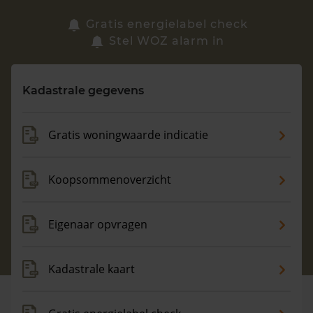
Zoek een woning
Gratis energielabel check
Stel WOZ alarm in
Vragen? Neem contact met ons op
Kadastrale gegevens
088 220 4200
Maandag t/m vrijdag - 08:00 -18:00
Gratis woningwaarde indicatie
Koopsommenoverzicht
Eigenaar opvragen
Kadastrale kaart