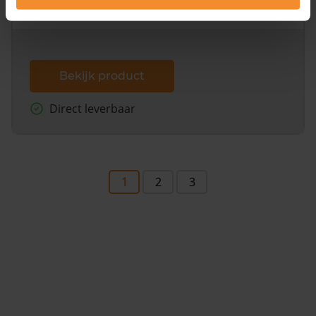
dit inclusief de luchtfoto!
Bekijk product
Direct leverbaar
1
2
3