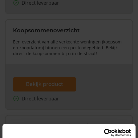
Direct leverbaar
Koopsommenoverzicht
Een overzicht van alle verkochte woningen (koopsom
en koopdatum) binnen een postcodegebied. Bekijk
direct de koopsommen bij u in de straat!
Bekijk product
Direct leverbaar
Koopsommenoverzicht (1 jaar gratis
updates)