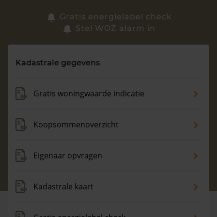
Zoek een woning
Gratis energielabel check
Stel WOZ alarm in
Vragen? Neem contact met ons op
Kadastrale gegevens
088 220 4200
Maandag t/m vrijdag - 08:00 -18:00
Gratis woningwaarde indicatie
Koopsommenoverzicht
Eigenaar opvragen
Kadastrale kaart