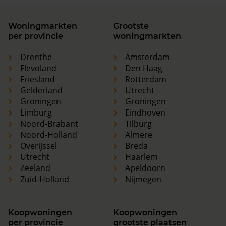
Woningmarkten
Grootste
per provincie
woningmarkten
Drenthe
Amsterdam
Flevoland
Den Haag
Friesland
Rotterdam
Gelderland
Utrecht
Groningen
Groningen
Limburg
Eindhoven
Noord-Brabant
Tilburg
Noord-Holland
Almere
Overijssel
Breda
Utrecht
Haarlem
Zeeland
Apeldoorn
Zuid-Holland
Nijmegen
Koopwoningen
Koopwoningen
per provincie
grootste plaatsen