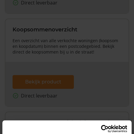
Direct leverbaar
Koopsommenoverzicht
Een overzicht van alle verkochte woningen (koopsom
en koopdatum) binnen een postcodegebied. Bekijk
direct de koopsommen bij u in de straat!
Bekijk product
Direct leverbaar
Koopsommenoverzicht (1 jaar gratis
updates)