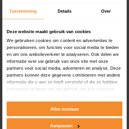
Inclusief 1 jaar gratis updates
Toestemming
Details
Over
Een overzicht van alle verkochte woningen (koopsom
en koopdatum) binnen een postcodegebied. Dit
inclusief een jaar lang gratis updates van nieuwe
Deze website maakt gebruik van cookies
koopsommen.
We gebruiken cookies om content en advertenties te
personaliseren, om functies voor social media te bieden
en om ons websiteverkeer te analyseren. Ook delen we
Bekijk product
informatie over uw gebruik van onze site met onze
partners voor social media, adverteren en analyse. Deze
Direct leverbaar
partners kunnen deze gegevens combineren met andere
informatie die u aan ze heeft verstrekt of die ze hebben
verzameld op basis van uw gebruik van hun services.
Kadastrale kaart pakket
Alles toestaan
Alleen globale ligging perceel
Een uitgebreid overzicht van het perceel en
omliggende percelen met de kadastrale erfgrenzen,
Aanpassen