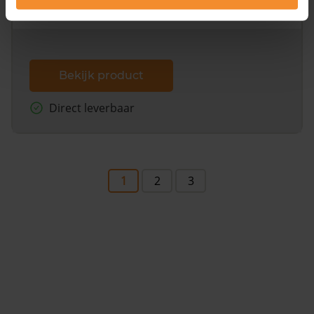
dit inclusief de luchtfoto!
Bekijk product
Direct leverbaar
1
2
3