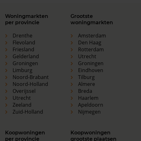
Woningmarkten
Grootste
per provincie
woningmarkten
Drenthe
Amsterdam
Flevoland
Den Haag
Friesland
Rotterdam
Gelderland
Utrecht
Groningen
Groningen
Limburg
Eindhoven
Noord-Brabant
Tilburg
Noord-Holland
Almere
Overijssel
Breda
Utrecht
Haarlem
Zeeland
Apeldoorn
Zuid-Holland
Nijmegen
Koopwoningen
Koopwoningen
per provincie
grootste plaatsen