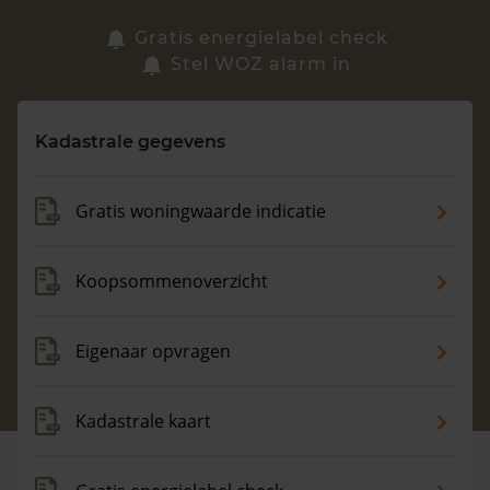
Zoek een woning
Gratis energielabel check
Stel WOZ alarm in
Vragen? Neem contact met ons op
Kadastrale gegevens
088 220 4200
Maandag t/m vrijdag - 08:00 -18:00
Gratis woningwaarde indicatie
Koopsommenoverzicht
Eigenaar opvragen
Kadastrale kaart