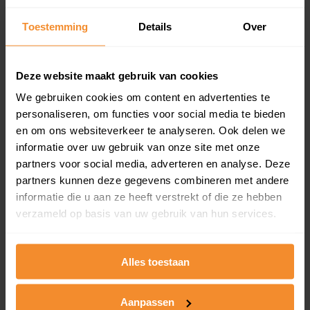
Inclusief 1 jaar gratis updates
Toestemming
Details
Over
Een overzicht van alle verkochte woningen (koopsom
en koopdatum) binnen een postcodegebied. Dit
inclusief een jaar lang gratis updates van nieuwe
Deze website maakt gebruik van cookies
koopsommen.
We gebruiken cookies om content en advertenties te
personaliseren, om functies voor social media te bieden
en om ons websiteverkeer te analyseren. Ook delen we
Bekijk product
informatie over uw gebruik van onze site met onze
partners voor social media, adverteren en analyse. Deze
Direct leverbaar
partners kunnen deze gegevens combineren met andere
informatie die u aan ze heeft verstrekt of die ze hebben
verzameld op basis van uw gebruik van hun services.
Kadastrale kaart pakket
Alles toestaan
Alleen globale ligging perceel
Een uitgebreid overzicht van het perceel en
omliggende percelen met de kadastrale erfgrenzen,
Aanpassen