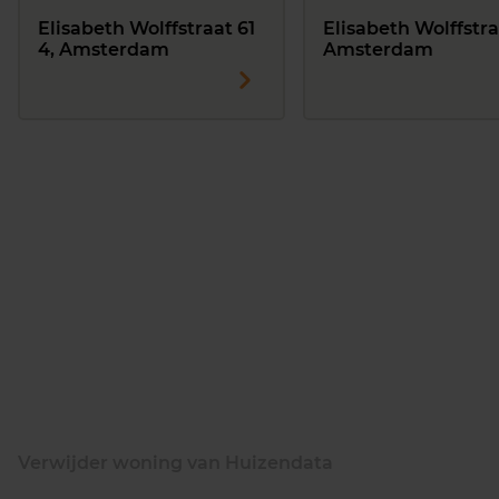
Elisabeth Wolffstraat 61
Elisabeth Wolffstra
4, Amsterdam
Amsterdam
Verwijder woning van Huizendata