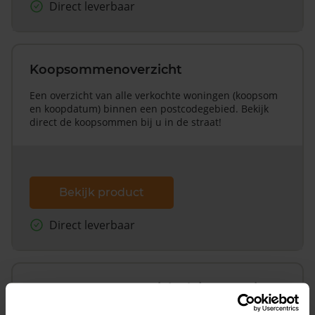
Direct leverbaar
Koopsommenoverzicht
Een overzicht van alle verkochte woningen (koopsom
en koopdatum) binnen een postcodegebied. Bekijk
direct de koopsommen bij u in de straat!
Bekijk product
Direct leverbaar
Koopsommenoverzicht (1 jaar gratis
updates)