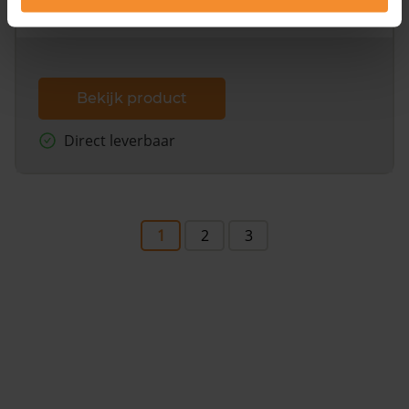
dit inclusief de luchtfoto!
Bekijk product
Direct leverbaar
1
2
3