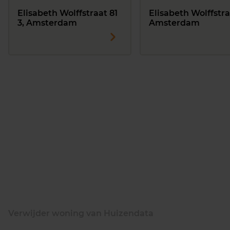
Elisabeth Wolffstraat 81
Elisabeth Wolffstra
3, Amsterdam
Amsterdam
Verwijder woning van Huizendata