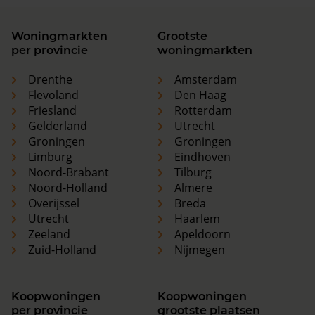
Woningmarkten
Grootste
per provincie
woningmarkten
Drenthe
Amsterdam
Flevoland
Den Haag
Friesland
Rotterdam
Gelderland
Utrecht
Groningen
Groningen
Limburg
Eindhoven
Noord-Brabant
Tilburg
Noord-Holland
Almere
Overijssel
Breda
Utrecht
Haarlem
Zeeland
Apeldoorn
Zuid-Holland
Nijmegen
Koopwoningen
Koopwoningen
per provincie
grootste plaatsen