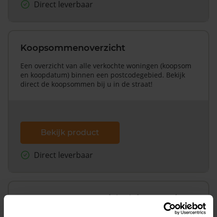
Direct leverbaar
Koopsommenoverzicht
Een overzicht van alle verkochte woningen (koopsom
en koopdatum) binnen een postcodegebied. Bekijk
direct de koopsommen bij u in de straat!
Bekijk product
Direct leverbaar
Koopsommenoverzicht (1 jaar gratis
updates)