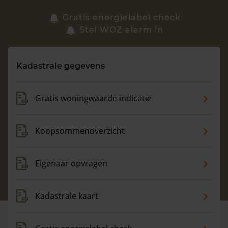
Zoek een woning
Gratis energielabel check
Stel WOZ alarm in
Vragen? Neem contact met ons op
Kadastrale gegevens
088 220 4200
Maandag t/m vrijdag - 08:00 -18:00
Gratis woningwaarde indicatie
Koopsommenoverzicht
Eigenaar opvragen
Kadastrale kaart