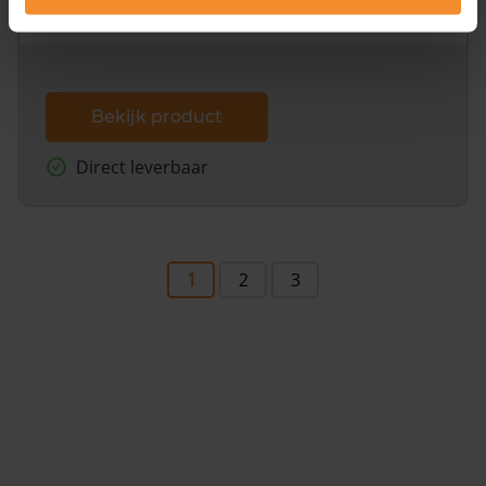
dit inclusief de luchtfoto!
Bekijk product
Direct leverbaar
1
2
3