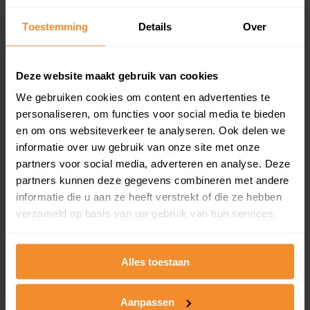
Inclusief 1 jaar gratis updates
Toestemming
Details
Over
Een overzicht van alle verkochte woningen (koopsom
en koopdatum) binnen een postcodegebied. Dit
inclusief een jaar lang gratis updates van nieuwe
Deze website maakt gebruik van cookies
koopsommen.
We gebruiken cookies om content en advertenties te
personaliseren, om functies voor social media te bieden
en om ons websiteverkeer te analyseren. Ook delen we
Bekijk product
informatie over uw gebruik van onze site met onze
partners voor social media, adverteren en analyse. Deze
Direct leverbaar
partners kunnen deze gegevens combineren met andere
informatie die u aan ze heeft verstrekt of die ze hebben
verzameld op basis van uw gebruik van hun services.
Kadastrale kaart pakket
Alles toestaan
Alleen globale ligging perceel
Een uitgebreid overzicht van het perceel en
omliggende percelen met de kadastrale erfgrenzen,
Aanpassen