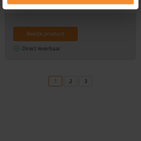
dit inclusief de luchtfoto!
Bekijk product
Direct leverbaar
1
2
3