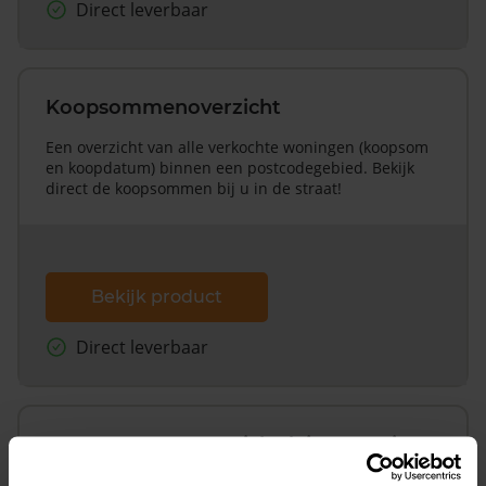
Direct leverbaar
Koopsommenoverzicht
Een overzicht van alle verkochte woningen (koopsom
en koopdatum) binnen een postcodegebied. Bekijk
direct de koopsommen bij u in de straat!
Bekijk product
Direct leverbaar
Koopsommenoverzicht (1 jaar gratis
updates)