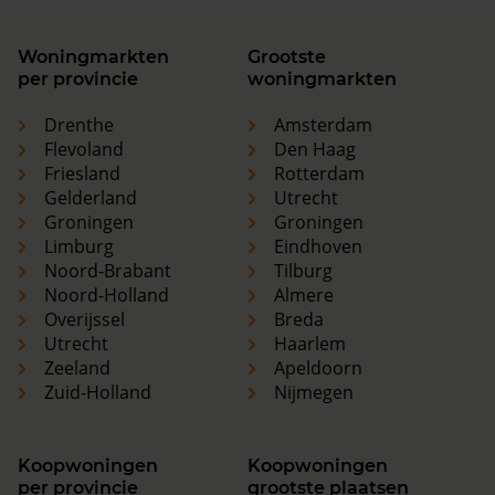
Woningmarkten
Grootste
per provincie
woningmarkten
Drenthe
Amsterdam
Flevoland
Den Haag
Friesland
Rotterdam
Gelderland
Utrecht
Groningen
Groningen
Limburg
Eindhoven
Noord-Brabant
Tilburg
Noord-Holland
Almere
Overijssel
Breda
Utrecht
Haarlem
Zeeland
Apeldoorn
Zuid-Holland
Nijmegen
Koopwoningen
Koopwoningen
per provincie
grootste plaatsen