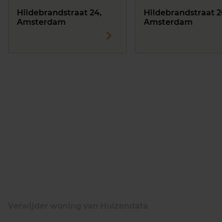
Hildebrandstraat 24,
Hildebrandstraat 2
Amsterdam
Amsterdam
Verwijder woning van Huizendata