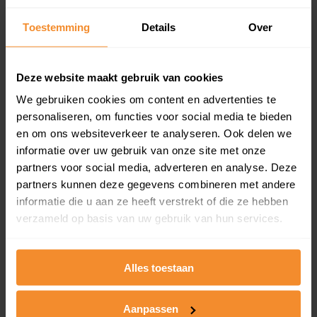
Inclusief 1 jaar gratis updates
Toestemming
Details
Over
Een overzicht van alle verkochte woningen (koopsom
en koopdatum) binnen een postcodegebied. Dit
inclusief een jaar lang gratis updates van nieuwe
Deze website maakt gebruik van cookies
koopsommen.
We gebruiken cookies om content en advertenties te
personaliseren, om functies voor social media te bieden
en om ons websiteverkeer te analyseren. Ook delen we
Bekijk product
informatie over uw gebruik van onze site met onze
partners voor social media, adverteren en analyse. Deze
Direct leverbaar
partners kunnen deze gegevens combineren met andere
informatie die u aan ze heeft verstrekt of die ze hebben
verzameld op basis van uw gebruik van hun services.
Kadastrale kaart pakket
Alles toestaan
Alleen globale ligging perceel
Een uitgebreid overzicht van het perceel en
omliggende percelen met de kadastrale erfgrenzen,
Aanpassen