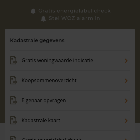
Zoek een woning
Gratis energielabel check
Stel WOZ alarm in
Vragen? Neem contact met ons op
Kadastrale gegevens
088 220 4200
Maandag t/m vrijdag - 08:00 -18:00
Gratis woningwaarde indicatie
Koopsommenoverzicht
Eigenaar opvragen
Kadastrale kaart