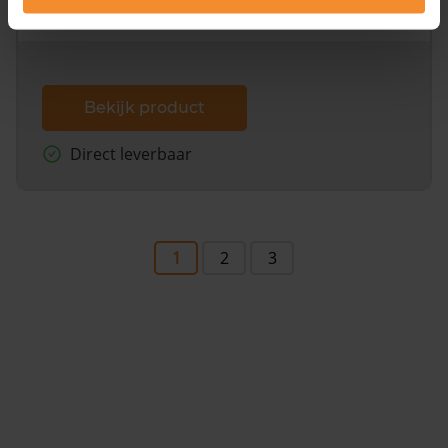
dit inclusief de luchtfoto!
Bekijk product
Direct leverbaar
1
2
3