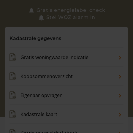
Zoek een woning
Gratis energielabel check
Stel WOZ alarm in
Vragen? Neem contact met ons op
Kadastrale gegevens
088 220 4200
Maandag t/m vrijdag - 08:00 -18:00
Gratis woningwaarde indicatie
Koopsommenoverzicht
Eigenaar opvragen
Kadastrale kaart