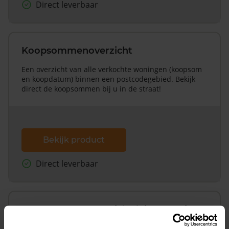
Direct leverbaar
Koopsommenoverzicht
Een overzicht van alle verkochte woningen (koopsom
en koopdatum) binnen een postcodegebied. Bekijk
direct de koopsommen bij u in de straat!
Bekijk product
Direct leverbaar
Koopsommenoverzicht (1 jaar gratis
updates)