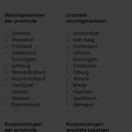
Woningmarkten
Grootste
per provincie
woningmarkten
Drenthe
Amsterdam
Flevoland
Den Haag
Friesland
Rotterdam
Gelderland
Utrecht
Groningen
Groningen
Limburg
Eindhoven
Noord-Brabant
Tilburg
Noord-Holland
Almere
Overijssel
Breda
Utrecht
Haarlem
Zeeland
Apeldoorn
Zuid-Holland
Nijmegen
Koopwoningen
Koopwoningen
per provincie
grootste plaatsen