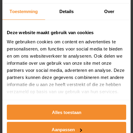
Inclusief 1 jaar gratis updates
Toestemming
Details
Over
Een overzicht van alle verkochte woningen (koopsom
en koopdatum) binnen een postcodegebied. Dit
inclusief een jaar lang gratis updates van nieuwe
Deze website maakt gebruik van cookies
koopsommen.
We gebruiken cookies om content en advertenties te
personaliseren, om functies voor social media te bieden
en om ons websiteverkeer te analyseren. Ook delen we
Bekijk product
informatie over uw gebruik van onze site met onze
partners voor social media, adverteren en analyse. Deze
Direct leverbaar
partners kunnen deze gegevens combineren met andere
informatie die u aan ze heeft verstrekt of die ze hebben
verzameld op basis van uw gebruik van hun services.
Kadastrale kaart pakket
Alles toestaan
Alleen globale ligging perceel
Een uitgebreid overzicht van het perceel en
omliggende percelen met de kadastrale erfgrenzen,
Aanpassen