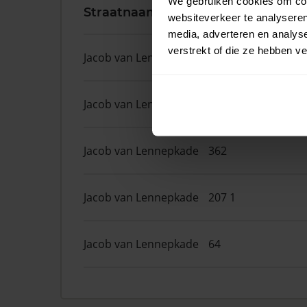
We gebruiken cookies om cont
Straatnaam
Huisnr.
websiteverkeer te analyseren
media, adverteren en analys
verstrekt of die ze hebben v
Jacob van Lennepkade
398
Jacob van Lennepkade
28
Jacob van Lennepkade
362
Jacob van Lennepkade
207 1
Jacob van Lennepkade
64