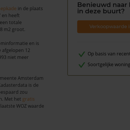
Benieuwd naar 
nepkade
in de plaats
in deze buurt?
 en heeft
een totale
Verkoopwaarde i
78 m2 groot.
minformatie en is
e afgelopen 12
Op basis van recen
993 niet meer
Soortgelijke wonin
gemeente Amsterdam
adasterdata is de
 bespaard zou
n. Met het
gratis
w laatste WOZ waarde