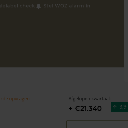
ielabel check
Stel WOZ alarm in
arde opvragen
Afgelopen kwartaal:
3,9
+ €21.340