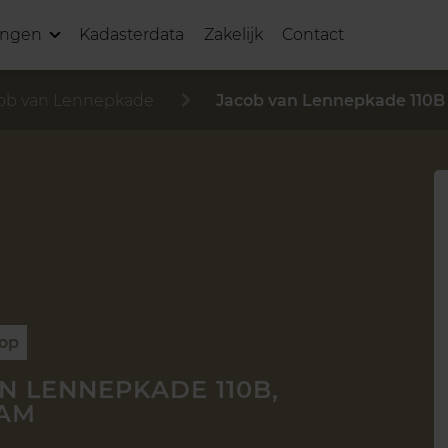
ingen
Kadasterdata
Zakelijk
Contact
ob van Lennepkade
Jacob van Lennepkade 110B
oop
N LENNEPKADE 110B,
AM