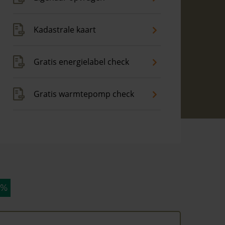
Kadastrale kaart
Gratis energielabel check
Gratis warmtepomp check
 %