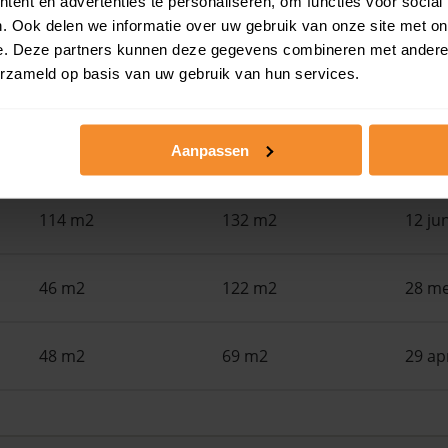
ent en advertenties te personaliseren, om functies voor social
Woonoppervlak
Perceel
Ver
. Ook delen we informatie over uw gebruik van onze site met on
e. Deze partners kunnen deze gegevens combineren met andere i
erzameld op basis van uw gebruik van hun services.
78 m2
106 m2
30 ju
130 m2
Aanpassen
124 m2
15 ju
114 m2
132 m2
12 ju
46 m2
122 m2
28 me
48 m2
69 m2
29 ap