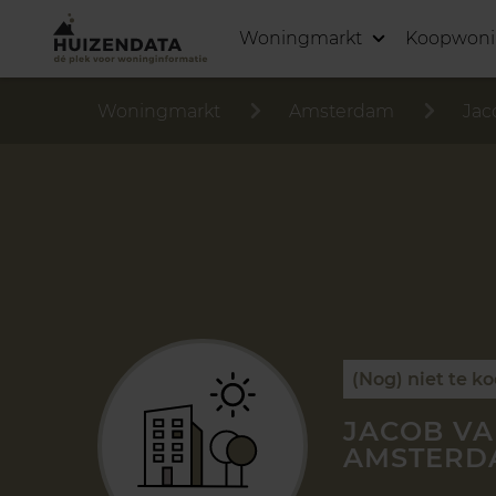
Woningmarkt
Koopwon
Woningmarkt
Amsterdam
Jac
(Nog) niet te k
JACOB VA
AMSTERD