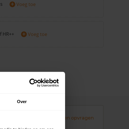
+
rs
Voeg toe
+
f HR++
Voeg toe
Over
Andere koopsommen opvragen