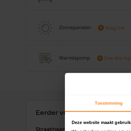
+
Zonnepanelen
Voeg toe
+
Warmtepomp
Doe Warmp
Toestemming
Eerder verkochte woningen 
Deze website maakt gebruik
Straatnaam
Huisnr.