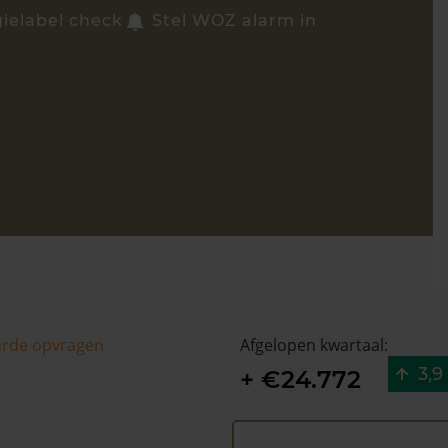
gielabel check
Stel WOZ alarm in
arde opvragen
Afgelopen kwartaal:
3,9
+ €24.772