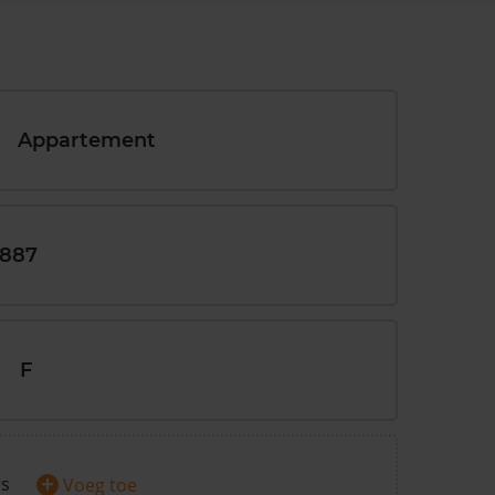
Appartement
1887
F
+
rs
Voeg toe