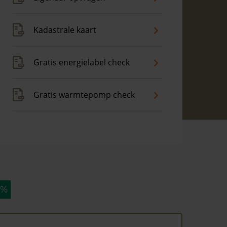
Kadastrale kaart
Gratis energielabel check
Gratis warmtepomp check
 %