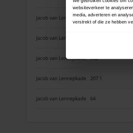
We gebruiken cookies om cont
websiteverkeer te analyseren
media, adverteren en analys
Jacob van Lennepkade
398
verstrekt of die ze hebben v
Jacob van Lennepkade
28
Jacob van Lennepkade
362
Jacob van Lennepkade
207 1
Jacob van Lennepkade
64