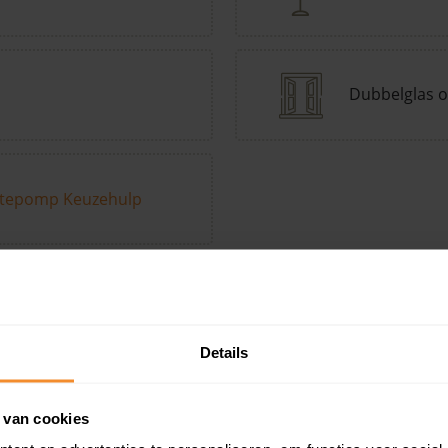
Dubbelglas o
tepomp Keuzehulp
Andere kenmerken toevoegen?
Voeg toe
Details
in de buurt
 van cookies
Woonoppervlak
Perceel
Ver