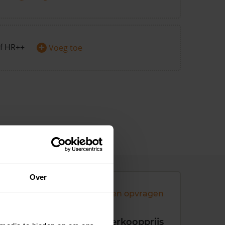
+
f HR++
Voeg toe
Over
Andere koopsommen opvragen
koopdatum
Verkoopprijs