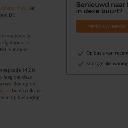
Benieuwd naar 
n
Amsterdam
. Dit
in deze buurt?
ot. Dit
Verkoopwaarde i
formatie en is
e afgelopen 12
993 niet meer
Op basis van recen
Soortgelijke wonin
nnepkade 14 2 is
s laag dat deze
nen worden op de
alarm
bent u elk jaar
nsen op besparing.