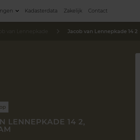
ingen
Kadasterdata
Zakelijk
Contact
ob van Lennepkade
Jacob van Lennepkade 14 2
oop
N LENNEPKADE 14 2,
AM