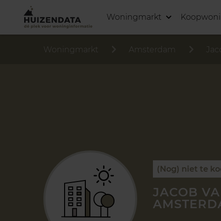
Woningmarkt
Koopwon
Woningmarkt
Amsterdam
Jac
(Nog) niet te k
JACOB VA
AMSTERD