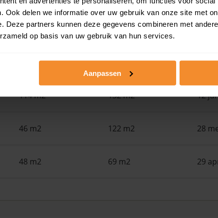
ent en advertenties te personaliseren, om functies voor social
. Ook delen we informatie over uw gebruik van onze site met on
e. Deze partners kunnen deze gegevens combineren met andere i
78 m2
106 m2
30 ju
erzameld op basis van uw gebruik van hun services.
130 m2
124 m2
15 ju
Aanpassen
114 m2
132 m2
12 ju
46 m2
122 m2
28 me
48 m2
69 m2
29 ap