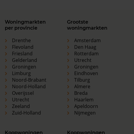
Woningmarkten
Grootste
per provincie
woningmarkten
Drenthe
Amsterdam
Flevoland
Den Haag
Friesland
Rotterdam
Gelderland
Utrecht
Groningen
Groningen
Limburg
Eindhoven
Noord-Brabant
Tilburg
Noord-Holland
Almere
Overijssel
Breda
Utrecht
Haarlem
Zeeland
Apeldoorn
Zuid-Holland
Nijmegen
Koopwoningen
Koopwoningen