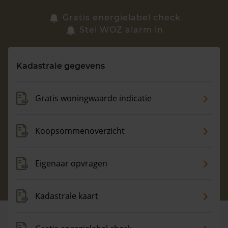
Zoek een woning
Gratis energielabel check
Stel WOZ alarm in
Vragen? Neem contact met ons op
Kadastrale gegevens
088 220 4200
Maandag t/m vrijdag - 08:00 -18:00
Gratis woningwaarde indicatie
Koopsommenoverzicht
Eigenaar opvragen
Kadastrale kaart