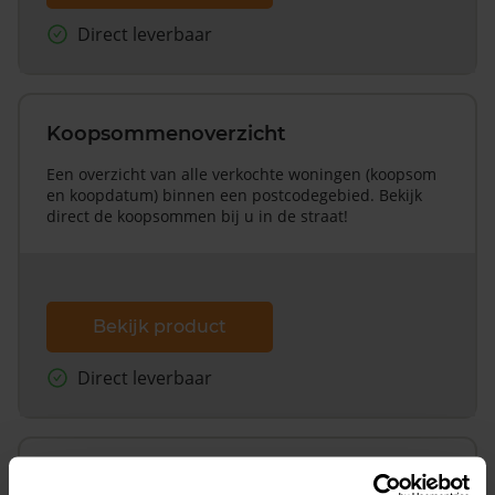
Direct leverbaar
Koopsommenoverzicht
Een overzicht van alle verkochte woningen (koopsom
en koopdatum) binnen een postcodegebied. Bekijk
direct de koopsommen bij u in de straat!
Bekijk product
Direct leverbaar
Koopsommenoverzicht (1 jaar gratis