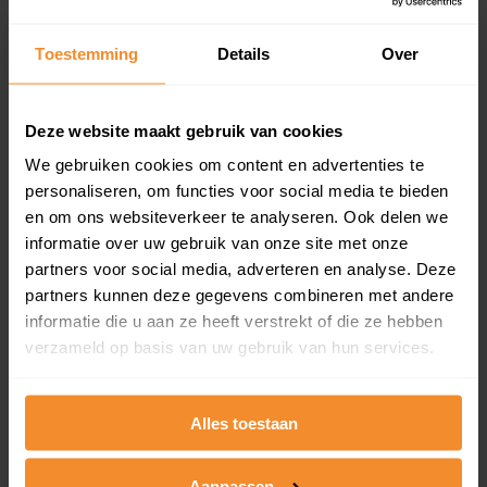
updates)
Inclusief 1 jaar gratis updates
Toestemming
Details
Over
Een overzicht van alle verkochte woningen (koopsom
en koopdatum) binnen een postcodegebied. Dit
inclusief een jaar lang gratis updates van nieuwe
Deze website maakt gebruik van cookies
koopsommen.
We gebruiken cookies om content en advertenties te
personaliseren, om functies voor social media te bieden
en om ons websiteverkeer te analyseren. Ook delen we
informatie over uw gebruik van onze site met onze
Bekijk product
partners voor social media, adverteren en analyse. Deze
partners kunnen deze gegevens combineren met andere
Direct leverbaar
informatie die u aan ze heeft verstrekt of die ze hebben
verzameld op basis van uw gebruik van hun services.
Kadastrale kaart pakket
Alles toestaan
Alleen globale ligging perceel
Een uitgebreid overzicht van het perceel en
Aanpassen