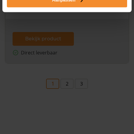
omliggende percelen met de kadastrale erfgrenzen,
dit inclusief de luchtfoto!
Bekijk product
Direct leverbaar
1
2
3