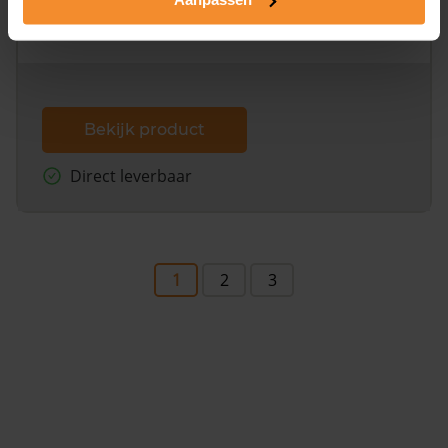
omliggende percelen met de kadastrale erfgrenzen,
dit inclusief de luchtfoto!
Bekijk product
Direct leverbaar
1
2
3