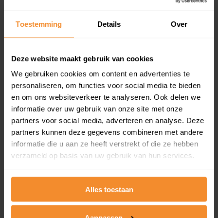
updates)
Inclusief 1 jaar gratis updates
Toestemming
Details
Over
Een overzicht van alle verkochte woningen (koopsom
en koopdatum) binnen een postcodegebied. Dit
inclusief een jaar lang gratis updates van nieuwe
Deze website maakt gebruik van cookies
koopsommen.
We gebruiken cookies om content en advertenties te
personaliseren, om functies voor social media te bieden
en om ons websiteverkeer te analyseren. Ook delen we
informatie over uw gebruik van onze site met onze
Bekijk product
partners voor social media, adverteren en analyse. Deze
partners kunnen deze gegevens combineren met andere
Direct leverbaar
informatie die u aan ze heeft verstrekt of die ze hebben
verzameld op basis van uw gebruik van hun services.
Kadastrale kaart pakket
Alles toestaan
Alleen globale ligging perceel
Een uitgebreid overzicht van het perceel en
Aanpassen