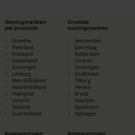
Woningmarkten
Grootste
per provincie
woningmarkten
Drenthe
Amsterdam
Flevoland
Den Haag
Friesland
Rotterdam
Gelderland
Utrecht
Groningen
Groningen
Limburg
Eindhoven
Noord-Brabant
Tilburg
Noord-Holland
Almere
Overijssel
Breda
Utrecht
Haarlem
Zeeland
Apeldoorn
Zuid-Holland
Nijmegen
Koopwoningen
Koopwoningen