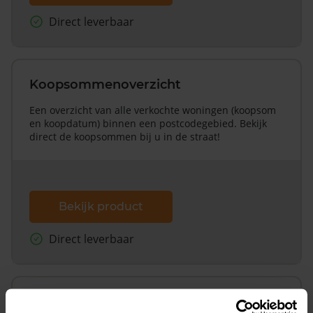
Direct leverbaar
Koopsommenoverzicht
Een overzicht van alle verkochte woningen (koopsom
en koopdatum) binnen een postcodegebied. Bekijk
direct de koopsommen bij u in de straat!
Bekijk product
Direct leverbaar
Koopsommenoverzicht (1 jaar gratis