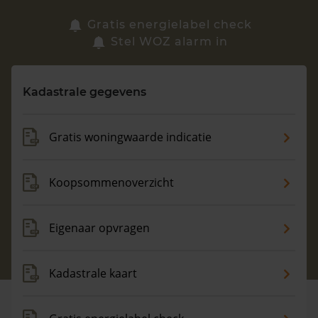
Zoek een woning
Gratis energielabel check
Stel WOZ alarm in
Vragen? Neem contact met ons op
Kadastrale gegevens
088 220 4200
Maandag t/m vrijdag - 08:00 -18:00
Gratis woningwaarde indicatie
Koopsommenoverzicht
Eigenaar opvragen
Kadastrale kaart