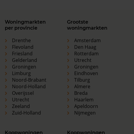
Woningmarkten
Grootste
per provincie
woningmarkten
Drenthe
Amsterdam
Flevoland
Den Haag
Friesland
Rotterdam
Gelderland
Utrecht
Groningen
Groningen
Limburg
Eindhoven
Noord-Brabant
Tilburg
Noord-Holland
Almere
Overijssel
Breda
Utrecht
Haarlem
Zeeland
Apeldoorn
Zuid-Holland
Nijmegen
Koopwoningen
Koopwoningen