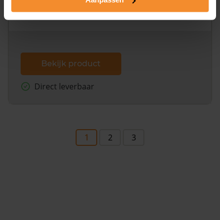
omliggende percelen met de kadastrale erfgrenzen,
dit inclusief de luchtfoto!
Bekijk product
Direct leverbaar
1
2
3