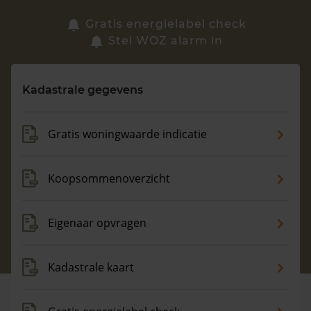
Zoek een woning
Gratis energielabel check
Stel WOZ alarm in
Vragen? Neem contact met ons op
Kadastrale gegevens
088 220 4200
Maandag t/m vrijdag - 08:00 -18:00
Gratis woningwaarde indicatie
Koopsommenoverzicht
Eigenaar opvragen
Kadastrale kaart