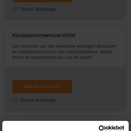
Direct leverbaar
Koopsommenoverzicht
Een overzicht van alle verkochte woningen (koopsom
en koopdatum) binnen een postcodegebied. Bekijk
direct de koopsommen bij u in de straat!
Bekijk product
Direct leverbaar
Koopsommenoverzicht (1 jaar gratis