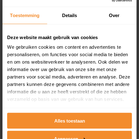
updates)
Inclusief 1 jaar gratis updates
Toestemming
Details
Over
Een overzicht van alle verkochte woningen (koopsom
en koopdatum) binnen een postcodegebied. Dit
inclusief een jaar lang gratis updates van nieuwe
Deze website maakt gebruik van cookies
koopsommen.
We gebruiken cookies om content en advertenties te
personaliseren, om functies voor social media te bieden
en om ons websiteverkeer te analyseren. Ook delen we
informatie over uw gebruik van onze site met onze
Bekijk product
partners voor social media, adverteren en analyse. Deze
partners kunnen deze gegevens combineren met andere
Direct leverbaar
informatie die u aan ze heeft verstrekt of die ze hebben
verzameld op basis van uw gebruik van hun services.
Kadastrale kaart pakket
Alles toestaan
Alleen globale ligging perceel
Een uitgebreid overzicht van het perceel en
Aanpassen