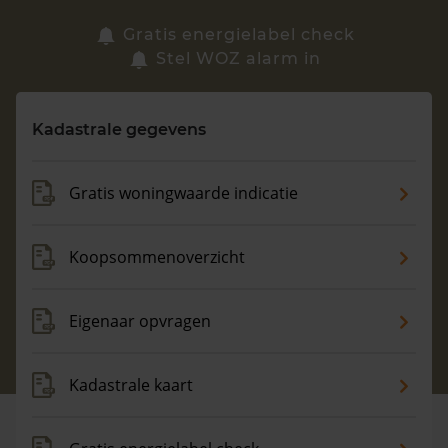
Zoek een woning
Gratis energielabel check
Stel WOZ alarm in
Vragen? Neem contact met ons op
Kadastrale gegevens
088 220 4200
Maandag t/m vrijdag - 08:00 -18:00
Gratis woningwaarde indicatie
Koopsommenoverzicht
Eigenaar opvragen
Kadastrale kaart