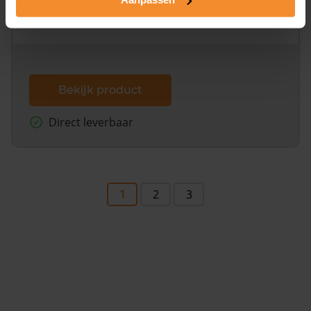
omliggende percelen met de kadastrale erfgrenzen,
dit inclusief de luchtfoto!
Bekijk product
Direct leverbaar
1
2
3