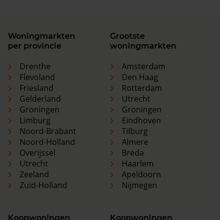
Woningmarkten
Grootste
per provincie
woningmarkten
Drenthe
Amsterdam
Flevoland
Den Haag
Friesland
Rotterdam
Gelderland
Utrecht
Groningen
Groningen
Limburg
Eindhoven
Noord-Brabant
Tilburg
Noord-Holland
Almere
Overijssel
Breda
Utrecht
Haarlem
Zeeland
Apeldoorn
Zuid-Holland
Nijmegen
Koopwoningen
Koopwoningen