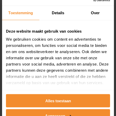
updates)
Inclusief 1 jaar gratis updates
Toestemming
Details
Over
Een overzicht van alle verkochte woningen (koopsom
en koopdatum) binnen een postcodegebied. Dit
inclusief een jaar lang gratis updates van nieuwe
Deze website maakt gebruik van cookies
koopsommen.
We gebruiken cookies om content en advertenties te
personaliseren, om functies voor social media te bieden
en om ons websiteverkeer te analyseren. Ook delen we
informatie over uw gebruik van onze site met onze
Bekijk product
partners voor social media, adverteren en analyse. Deze
partners kunnen deze gegevens combineren met andere
Direct leverbaar
informatie die u aan ze heeft verstrekt of die ze hebben
verzameld op basis van uw gebruik van hun services.
Kadastrale kaart pakket
Alles toestaan
Alleen globale ligging perceel
Een uitgebreid overzicht van het perceel en
Aanpassen