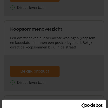
Direct leverbaar
Koopsommenoverzicht
Een overzicht van alle verkochte woningen (koopsom
en koopdatum) binnen een postcodegebied. Bekijk
direct de koopsommen bij u in de straat!
Bekijk product
Direct leverbaar
Koopsommenoverzicht (1 jaar gratis