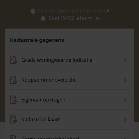
Zoek een woning
Gratis energielabel check
Stel WOZ alarm in
Vragen? Neem contact met ons op
Kadastrale gegevens
088 220 4200
Maandag t/m vrijdag - 08:00 -18:00
Gratis woningwaarde indicatie
Koopsommenoverzicht
Eigenaar opvragen
Kadastrale kaart