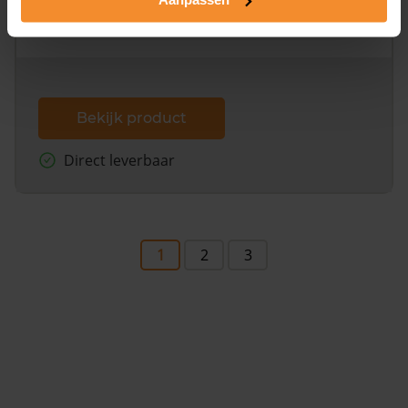
omliggende percelen met de kadastrale erfgrenzen,
dit inclusief de luchtfoto!
Bekijk product
Direct leverbaar
1
2
3