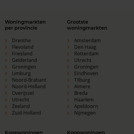
Woningmarkten
Grootste
per provincie
woningmarkten
Drenthe
Amsterdam
Flevoland
Den Haag
Friesland
Rotterdam
Gelderland
Utrecht
Groningen
Groningen
Limburg
Eindhoven
Noord-Brabant
Tilburg
Noord-Holland
Almere
Overijssel
Breda
Utrecht
Haarlem
Zeeland
Apeldoorn
Zuid-Holland
Nijmegen
Koopwoningen
Koopwoningen