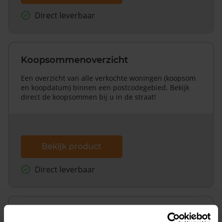
Direct leverbaar
Koopsommenoverzicht
Een overzicht van alle verkochte woningen (koopsom
en koopdatum) binnen een postcodegebied. Bekijk
direct de koopsommen bij u in de straat!
Bekijk product
Direct leverbaar
Koopsommenoverzicht (1 jaar gratis