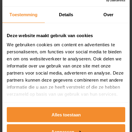
updates)
Inclusief 1 jaar gratis updates
Toestemming
Details
Over
Een overzicht van alle verkochte woningen (koopsom
en koopdatum) binnen een postcodegebied. Dit
inclusief een jaar lang gratis updates van nieuwe
Deze website maakt gebruik van cookies
koopsommen.
We gebruiken cookies om content en advertenties te
personaliseren, om functies voor social media te bieden
en om ons websiteverkeer te analyseren. Ook delen we
informatie over uw gebruik van onze site met onze
Bekijk product
partners voor social media, adverteren en analyse. Deze
partners kunnen deze gegevens combineren met andere
Direct leverbaar
informatie die u aan ze heeft verstrekt of die ze hebben
verzameld op basis van uw gebruik van hun services.
Kadastrale kaart pakket
Alles toestaan
Alleen globale ligging perceel
Een uitgebreid overzicht van het perceel en
Aanpassen