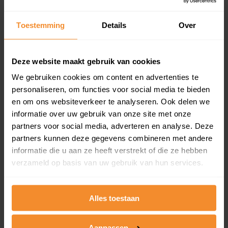
updates)
Inclusief 1 jaar gratis updates
Toestemming
Details
Over
Een overzicht van alle verkochte woningen (koopsom
en koopdatum) binnen een postcodegebied. Dit
inclusief een jaar lang gratis updates van nieuwe
Deze website maakt gebruik van cookies
koopsommen.
We gebruiken cookies om content en advertenties te
personaliseren, om functies voor social media te bieden
en om ons websiteverkeer te analyseren. Ook delen we
informatie over uw gebruik van onze site met onze
Bekijk product
partners voor social media, adverteren en analyse. Deze
partners kunnen deze gegevens combineren met andere
Direct leverbaar
informatie die u aan ze heeft verstrekt of die ze hebben
verzameld op basis van uw gebruik van hun services.
Kadastrale kaart pakket
Alles toestaan
Alleen globale ligging perceel
Een uitgebreid overzicht van het perceel en
Aanpassen