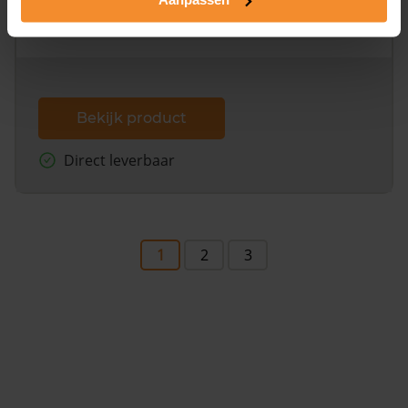
omliggende percelen met de kadastrale erfgrenzen,
dit inclusief de luchtfoto!
Bekijk product
Direct leverbaar
1
2
3