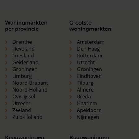
Woningmarkten
Grootste
per provincie
woningmarkten
Drenthe
Amsterdam
Flevoland
Den Haag
Friesland
Rotterdam
Gelderland
Utrecht
Groningen
Groningen
Limburg
Eindhoven
Noord-Brabant
Tilburg
Noord-Holland
Almere
Overijssel
Breda
Utrecht
Haarlem
Zeeland
Apeldoorn
Zuid-Holland
Nijmegen
Koopwoningen
Koopwoningen