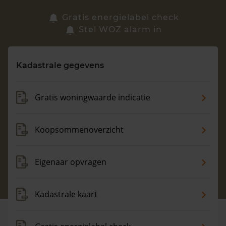
Zoek een woning
Gratis energielabel check
Stel WOZ alarm in
Vragen? Neem contact met ons op
Kadastrale gegevens
088 220 4200
Maandag t/m vrijdag - 08:00 -18:00
Gratis woningwaarde indicatie
Koopsommenoverzicht
Eigenaar opvragen
Kadastrale kaart