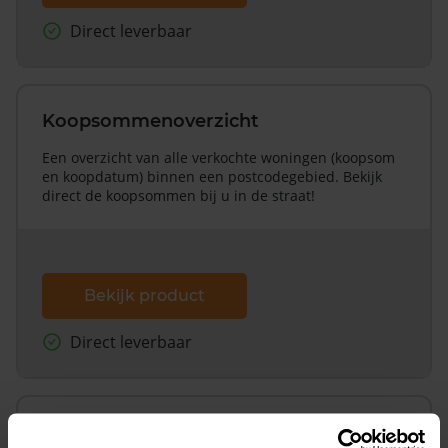
Direct leverbaar
Koopsommenoverzicht
Een overzicht van alle verkochte woningen (koopsom
en koopdatum) binnen een postcodegebied. Bekijk
direct de koopsommen bij u in de straat!
Bekijk product
Direct leverbaar
Koopsommenoverzicht (1 jaar gratis