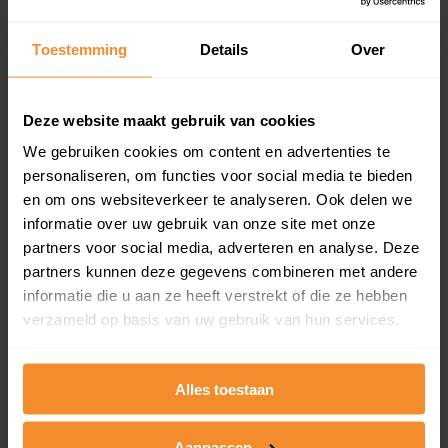
updates)
Inclusief 1 jaar gratis updates
Toestemming
Details
Over
Een overzicht van alle verkochte woningen (koopsom
en koopdatum) binnen een postcodegebied. Dit
inclusief een jaar lang gratis updates van nieuwe
Deze website maakt gebruik van cookies
koopsommen.
We gebruiken cookies om content en advertenties te
personaliseren, om functies voor social media te bieden
en om ons websiteverkeer te analyseren. Ook delen we
informatie over uw gebruik van onze site met onze
Bekijk product
partners voor social media, adverteren en analyse. Deze
partners kunnen deze gegevens combineren met andere
Direct leverbaar
informatie die u aan ze heeft verstrekt of die ze hebben
verzameld op basis van uw gebruik van hun services.
Kadastrale kaart pakket
Alles toestaan
Alleen globale ligging perceel
Een uitgebreid overzicht van het perceel en
Aanpassen