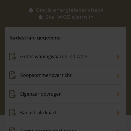
Zoek een woning
Gratis energielabel check
Stel WOZ alarm in
Vragen? Neem contact met ons op
Kadastrale gegevens
088 220 4200
Maandag t/m vrijdag - 08:00 -18:00
Gratis woningwaarde indicatie
Koopsommenoverzicht
Eigenaar opvragen
Kadastrale kaart