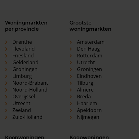
Woningmarkten
Grootste
per provincie
woningmarkten
Drenthe
Amsterdam
Flevoland
Den Haag
Friesland
Rotterdam
Gelderland
Utrecht
Groningen
Groningen
Limburg
Eindhoven
Noord-Brabant
Tilburg
Noord-Holland
Almere
Overijssel
Breda
Utrecht
Haarlem
Zeeland
Apeldoorn
Zuid-Holland
Nijmegen
Koopwoningen
Koopwoningen