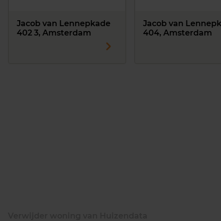
Jacob van Lennepkade
Jacob van Lennep
402 3, Amsterdam
404, Amsterdam
Verwijder woning van Huizendata