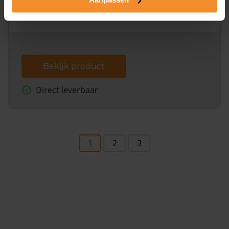
omliggende percelen met de kadastrale erfgrenzen,
dit inclusief de luchtfoto!
Bekijk product
Direct leverbaar
1
2
3