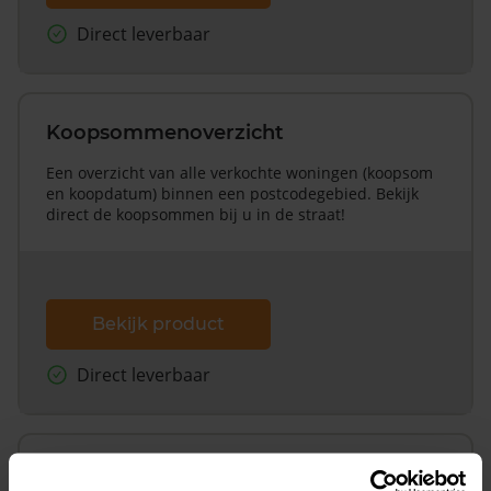
Direct leverbaar
Koopsommenoverzicht
Een overzicht van alle verkochte woningen (koopsom
en koopdatum) binnen een postcodegebied. Bekijk
direct de koopsommen bij u in de straat!
Bekijk product
Direct leverbaar
Koopsommenoverzicht (1 jaar gratis