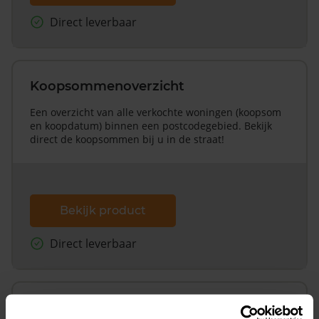
Direct leverbaar
Koopsommenoverzicht
Een overzicht van alle verkochte woningen (koopsom
en koopdatum) binnen een postcodegebied. Bekijk
direct de koopsommen bij u in de straat!
Bekijk product
Direct leverbaar
Koopsommenoverzicht (1 jaar gratis