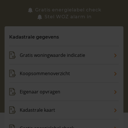
Zoek een woning
Gratis energielabel check
Stel WOZ alarm in
Vragen? Neem contact met ons op
Kadastrale gegevens
088 220 4200
Maandag t/m vrijdag - 08:00 -18:00
Gratis woningwaarde indicatie
Koopsommenoverzicht
Eigenaar opvragen
Kadastrale kaart