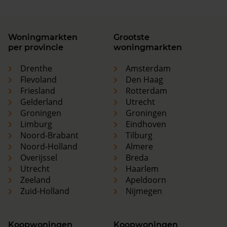
Woningmarkten
Grootste
per provincie
woningmarkten
Drenthe
Amsterdam
Flevoland
Den Haag
Friesland
Rotterdam
Gelderland
Utrecht
Groningen
Groningen
Limburg
Eindhoven
Noord-Brabant
Tilburg
Noord-Holland
Almere
Overijssel
Breda
Utrecht
Haarlem
Zeeland
Apeldoorn
Zuid-Holland
Nijmegen
Koopwoningen
Koopwoningen