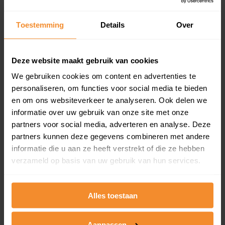
updates)
Inclusief 1 jaar gratis updates
Toestemming
Details
Over
Een overzicht van alle verkochte woningen (koopsom
en koopdatum) binnen een postcodegebied. Dit
inclusief een jaar lang gratis updates van nieuwe
Deze website maakt gebruik van cookies
koopsommen.
We gebruiken cookies om content en advertenties te
personaliseren, om functies voor social media te bieden
en om ons websiteverkeer te analyseren. Ook delen we
informatie over uw gebruik van onze site met onze
Bekijk product
partners voor social media, adverteren en analyse. Deze
partners kunnen deze gegevens combineren met andere
Direct leverbaar
informatie die u aan ze heeft verstrekt of die ze hebben
verzameld op basis van uw gebruik van hun services.
Kadastrale kaart pakket
Alles toestaan
Alleen globale ligging perceel
Een uitgebreid overzicht van het perceel en
Aanpassen