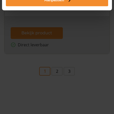
omliggende percelen met de kadastrale erfgrenzen,
dit inclusief de luchtfoto!
Bekijk product
Direct leverbaar
1
2
3