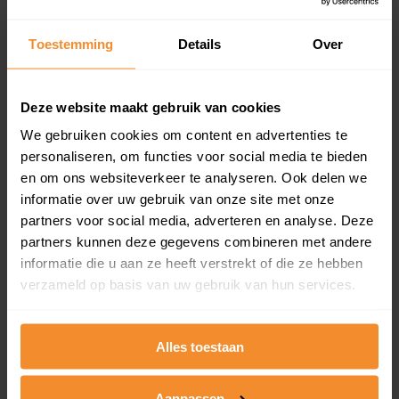
updates)
Inclusief 1 jaar gratis updates
Toestemming
Details
Over
Een overzicht van alle verkochte woningen (koopsom
en koopdatum) binnen een postcodegebied. Dit
inclusief een jaar lang gratis updates van nieuwe
Deze website maakt gebruik van cookies
koopsommen.
We gebruiken cookies om content en advertenties te
personaliseren, om functies voor social media te bieden
en om ons websiteverkeer te analyseren. Ook delen we
informatie over uw gebruik van onze site met onze
Bekijk product
partners voor social media, adverteren en analyse. Deze
partners kunnen deze gegevens combineren met andere
Direct leverbaar
informatie die u aan ze heeft verstrekt of die ze hebben
verzameld op basis van uw gebruik van hun services.
Kadastrale kaart pakket
Alles toestaan
Alleen globale ligging perceel
Een uitgebreid overzicht van het perceel en
Aanpassen