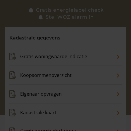
Zoek een woning
Gratis energielabel check
Stel WOZ alarm in
Vragen? Neem contact met ons op
Kadastrale gegevens
088 220 4200
Maandag t/m vrijdag - 08:00 -18:00
Gratis woningwaarde indicatie
Koopsommenoverzicht
Eigenaar opvragen
Kadastrale kaart