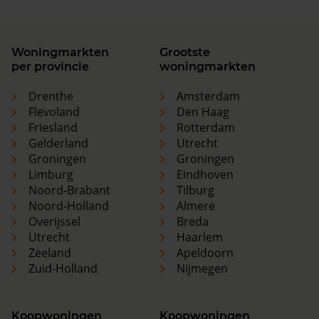
Woningmarkten
Grootste
per provincie
woningmarkten
Drenthe
Amsterdam
Flevoland
Den Haag
Friesland
Rotterdam
Gelderland
Utrecht
Groningen
Groningen
Limburg
Eindhoven
Noord-Brabant
Tilburg
Noord-Holland
Almere
Overijssel
Breda
Utrecht
Haarlem
Zeeland
Apeldoorn
Zuid-Holland
Nijmegen
Koopwoningen
Koopwoningen