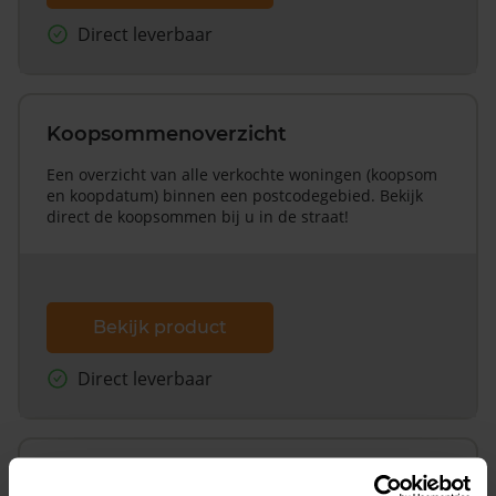
Direct leverbaar
Koopsommenoverzicht
Een overzicht van alle verkochte woningen (koopsom
en koopdatum) binnen een postcodegebied. Bekijk
direct de koopsommen bij u in de straat!
Bekijk product
Direct leverbaar
Koopsommenoverzicht (1 jaar gratis