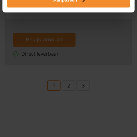
omliggende percelen met de kadastrale erfgrenzen,
dit inclusief de luchtfoto!
Bekijk product
Direct leverbaar
1
2
3