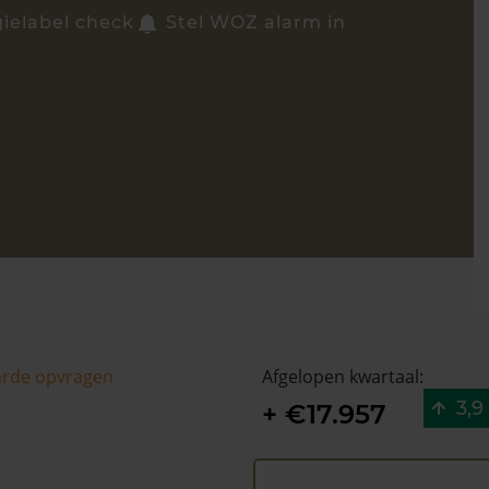
ielabel check
Stel WOZ alarm in
arde opvragen
Afgelopen kwartaal:
3,9
+ €17.957