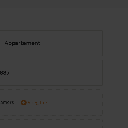
Appartement
1887
+
kamers
Voeg toe