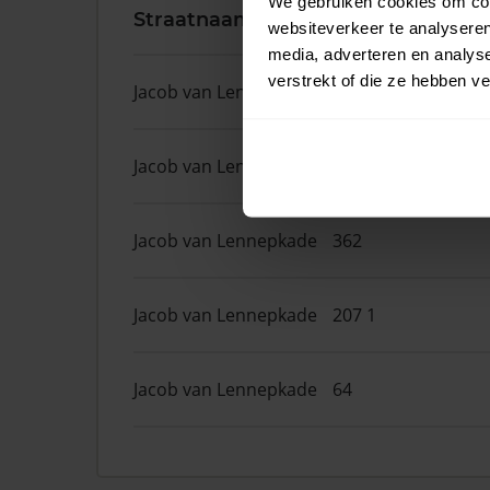
We gebruiken cookies om cont
Straatnaam
Huisnr.
websiteverkeer te analyseren
media, adverteren en analys
verstrekt of die ze hebben v
Jacob van Lennepkade
398
Jacob van Lennepkade
28
Jacob van Lennepkade
362
Jacob van Lennepkade
207 1
Jacob van Lennepkade
64