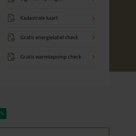
Kadastrale kaart
Gratis energielabel check
Gratis warmtepomp check
 %