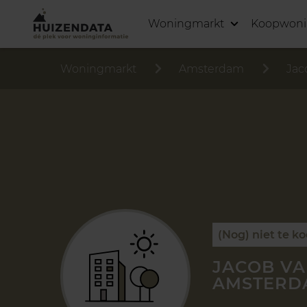
Woningmarkt
Koopwon
Woningmarkt
Amsterdam
Jac
(Nog) niet te k
JACOB VA
AMSTERD