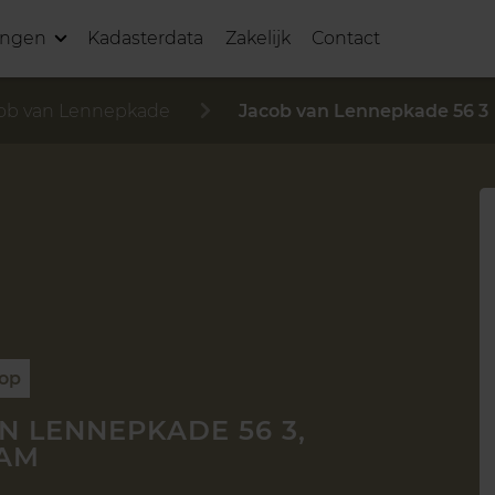
ingen
Kadasterdata
Zakelijk
Contact
ob van Lennepkade
Jacob van Lennepkade 56 3
oop
N LENNEPKADE 56 3,
AM