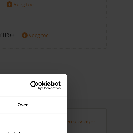
+
Voeg toe
+
f HR++
Voeg toe
Over
Andere koopsommen opvragen