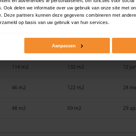
ent en advertenties te personaliseren, om functies voor social
Woonoppervlak
Perceel
Ver
. Ook delen we informatie over uw gebruik van onze site met on
e. Deze partners kunnen deze gegevens combineren met andere i
erzameld op basis van uw gebruik van hun services.
78 m2
106 m2
30 ju
130 m2
Aanpassen
124 m2
15 ju
114 m2
132 m2
12 ju
46 m2
122 m2
28 me
48 m2
69 m2
29 ap