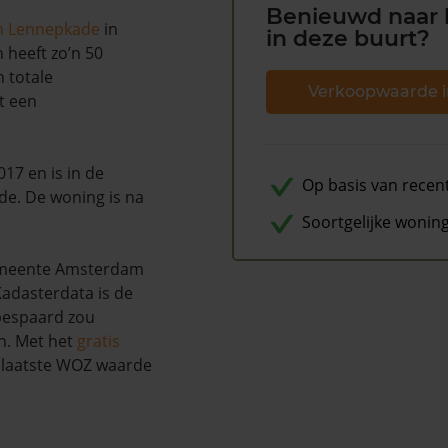
Benieuwd naar 
n Lennepkade
in
in deze buurt?
 heeft zo’n 50
 totale
Verkoopwaarde i
t een
017 en is in de
Op basis van recen
de. De woning is na
Soortgelijke wonin
gemeente Amsterdam
adasterdata is de
 bespaard zou
n. Met het
gratis
w laatste WOZ waarde