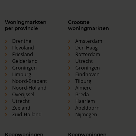
Woningmarkten
Grootste
per provincie
woningmarkten
Drenthe
Amsterdam
Flevoland
Den Haag
Friesland
Rotterdam
Gelderland
Utrecht
Groningen
Groningen
Limburg
Eindhoven
Noord-Brabant
Tilburg
Noord-Holland
Almere
Overijssel
Breda
Utrecht
Haarlem
Zeeland
Apeldoorn
Zuid-Holland
Nijmegen
Koopwoningen
Koopwoningen