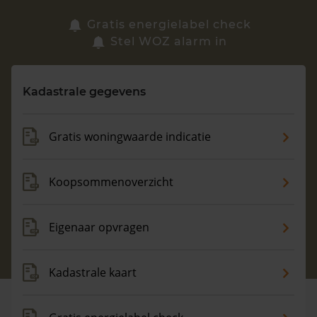
Zoek een woning
Gratis energielabel check
Stel WOZ alarm in
Vragen? Neem contact met ons op
Kadastrale gegevens
088 220 4200
Maandag t/m vrijdag - 08:00 -18:00
Gratis woningwaarde indicatie
Koopsommenoverzicht
Eigenaar opvragen
Kadastrale kaart