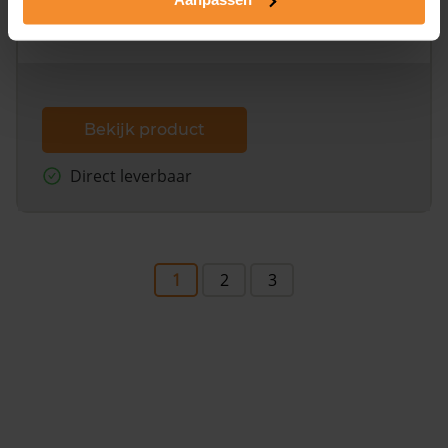
omliggende percelen met de kadastrale erfgrenzen,
dit inclusief de luchtfoto!
Bekijk product
Direct leverbaar
1
2
3