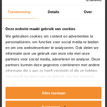
updates)
Inclusief 1 jaar gratis updates
Toestemming
Details
Over
Een overzicht van alle verkochte woningen (koopsom
en koopdatum) binnen een postcodegebied. Dit
inclusief een jaar lang gratis updates van nieuwe
Deze website maakt gebruik van cookies
koopsommen.
We gebruiken cookies om content en advertenties te
personaliseren, om functies voor social media te bieden
en om ons websiteverkeer te analyseren. Ook delen we
informatie over uw gebruik van onze site met onze
Bekijk product
partners voor social media, adverteren en analyse. Deze
partners kunnen deze gegevens combineren met andere
Direct leverbaar
informatie die u aan ze heeft verstrekt of die ze hebben
verzameld op basis van uw gebruik van hun services.
Kadastrale kaart pakket
Alles toestaan
Alleen globale ligging perceel
Een uitgebreid overzicht van het perceel en
Aanpassen