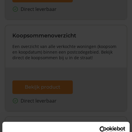
Direct leverbaar
Koopsommenoverzicht
Een overzicht van alle verkochte woningen (koopsom
en koopdatum) binnen een postcodegebied. Bekijk
direct de koopsommen bij u in de straat!
Bekijk product
Direct leverbaar
Koopsommenoverzicht (1 jaar gratis