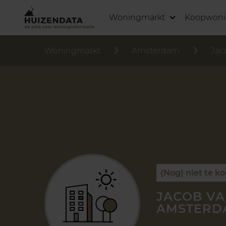
Woningmarkt
Koopwon
Woningmarkt
Amsterdam
Jac
(Nog) niet te k
JACOB VA
AMSTERD