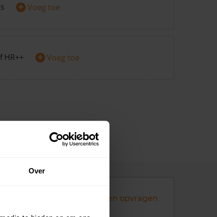
+
rs
Voeg toe
+
f HR++
Voeg toe
Over
Andere koopsommen opvragen