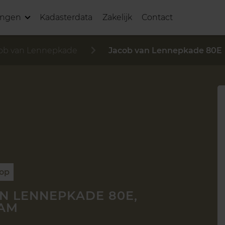
ingen
Kadasterdata
Zakelijk
Contact
ob van Lennepkade
Jacob van Lennepkade 80E
oop
N LENNEPKADE 80E,
AM