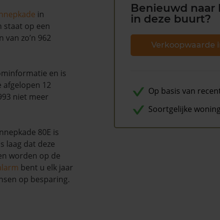
Benieuwd naar 
ennepkade
in
in deze buurt?
n staat op een
n van zo’n 962
Verkoopwaarde i
minformatie en is
e afgelopen 12
Op basis van recen
993 niet meer
Soortgelijke wonin
nnepkade 80E is
s laag dat deze
nen worden op de
alarm
bent u elk jaar
nsen op besparing.