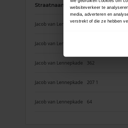
We gebruiken cookies om cont
Straatnaam
Huisnr.
websiteverkeer te analyseren
media, adverteren en analys
verstrekt of die ze hebben v
Jacob van Lennepkade
398
Jacob van Lennepkade
28
Jacob van Lennepkade
362
Jacob van Lennepkade
207 1
Jacob van Lennepkade
64