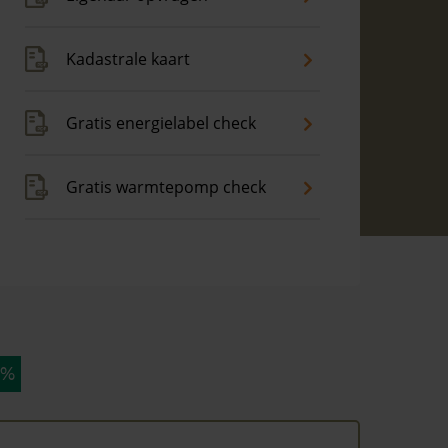
Kadastrale kaart
Gratis energielabel check
Gratis warmtepomp check
 %