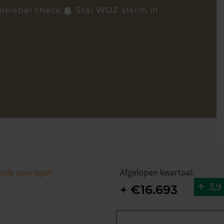
gielabel check
Stel WOZ alarm in
arde opvragen
Afgelopen kwartaal:
3,9
+ €16.693