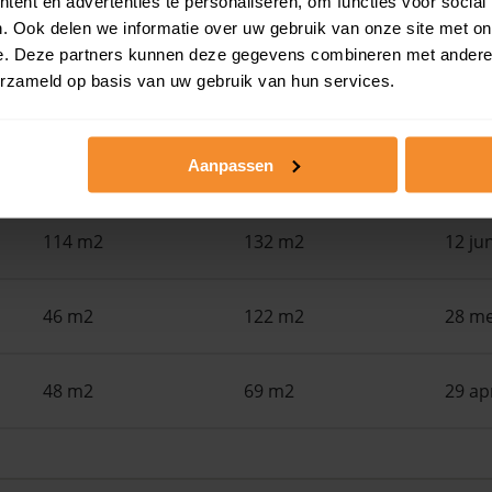
ent en advertenties te personaliseren, om functies voor social
Woonoppervlak
Perceel
Ver
. Ook delen we informatie over uw gebruik van onze site met on
e. Deze partners kunnen deze gegevens combineren met andere i
erzameld op basis van uw gebruik van hun services.
78 m2
106 m2
30 ju
130 m2
Aanpassen
124 m2
15 ju
114 m2
132 m2
12 ju
46 m2
122 m2
28 me
48 m2
69 m2
29 ap