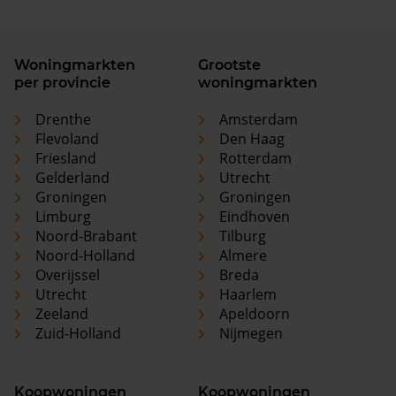
Woningmarkten
Grootste
per provincie
woningmarkten
Drenthe
Amsterdam
Flevoland
Den Haag
Friesland
Rotterdam
Gelderland
Utrecht
Groningen
Groningen
Limburg
Eindhoven
Noord-Brabant
Tilburg
Noord-Holland
Almere
Overijssel
Breda
Utrecht
Haarlem
Zeeland
Apeldoorn
Zuid-Holland
Nijmegen
Koopwoningen
Koopwoningen