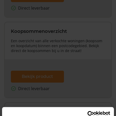
Direct leverbaar
Koopsommenoverzicht
Een overzicht van alle verkochte woningen (koopsom
en koopdatum) binnen een postcodegebied. Bekijk
direct de koopsommen bij u in de straat!
Bekijk product
Direct leverbaar
Koopsommenoverzicht (1 jaar gratis