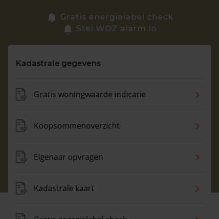
Zoek een woning
Gratis energielabel check
Stel WOZ alarm in
Vragen? Neem contact met ons op
Kadastrale gegevens
088 220 4200
Maandag t/m vrijdag - 08:00 -18:00
Gratis woningwaarde indicatie
Koopsommenoverzicht
Eigenaar opvragen
Kadastrale kaart