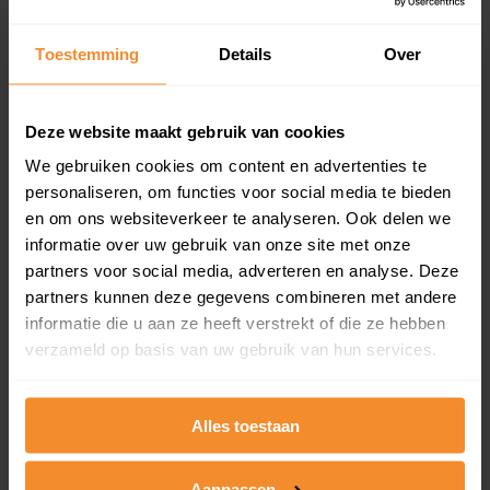
updates)
Inclusief 1 jaar gratis updates
Toestemming
Details
Over
Een overzicht van alle verkochte woningen (koopsom
en koopdatum) binnen een postcodegebied. Dit
inclusief een jaar lang gratis updates van nieuwe
Deze website maakt gebruik van cookies
koopsommen.
We gebruiken cookies om content en advertenties te
personaliseren, om functies voor social media te bieden
en om ons websiteverkeer te analyseren. Ook delen we
informatie over uw gebruik van onze site met onze
Bekijk product
partners voor social media, adverteren en analyse. Deze
partners kunnen deze gegevens combineren met andere
Direct leverbaar
informatie die u aan ze heeft verstrekt of die ze hebben
verzameld op basis van uw gebruik van hun services.
Kadastrale kaart pakket
Alles toestaan
Alleen globale ligging perceel
Een uitgebreid overzicht van het perceel en
Aanpassen