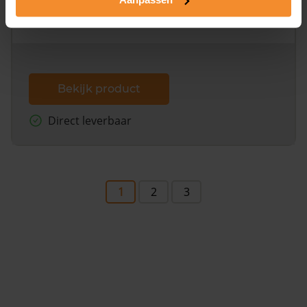
omliggende percelen met de kadastrale erfgrenzen,
dit inclusief de luchtfoto!
Bekijk product
Direct leverbaar
1
2
3