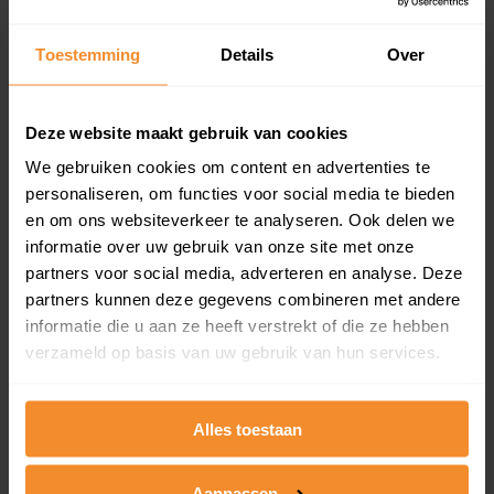
updates)
Inclusief 1 jaar gratis updates
Toestemming
Details
Over
Een overzicht van alle verkochte woningen (koopsom
en koopdatum) binnen een postcodegebied. Dit
inclusief een jaar lang gratis updates van nieuwe
Deze website maakt gebruik van cookies
koopsommen.
We gebruiken cookies om content en advertenties te
personaliseren, om functies voor social media te bieden
en om ons websiteverkeer te analyseren. Ook delen we
informatie over uw gebruik van onze site met onze
Bekijk product
partners voor social media, adverteren en analyse. Deze
partners kunnen deze gegevens combineren met andere
Direct leverbaar
informatie die u aan ze heeft verstrekt of die ze hebben
verzameld op basis van uw gebruik van hun services.
Kadastrale kaart pakket
Alles toestaan
Alleen globale ligging perceel
Een uitgebreid overzicht van het perceel en
Aanpassen