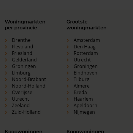
Woningmarkten
Grootste
per provincie
woningmarkten
Drenthe
Amsterdam
Flevoland
Den Haag
Friesland
Rotterdam
Gelderland
Utrecht
Groningen
Groningen
Limburg
Eindhoven
Noord-Brabant
Tilburg
Noord-Holland
Almere
Overijssel
Breda
Utrecht
Haarlem
Zeeland
Apeldoorn
Zuid-Holland
Nijmegen
Koopwoningen
Koopwoningen