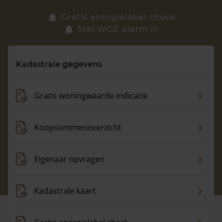
Zoek een woning
Gratis energielabel check
Stel WOZ alarm in
Vragen? Neem contact met ons op
Kadastrale gegevens
088 220 4200
Maandag t/m vrijdag - 08:00 -18:00
Gratis woningwaarde indicatie
Koopsommenoverzicht
Eigenaar opvragen
Kadastrale kaart