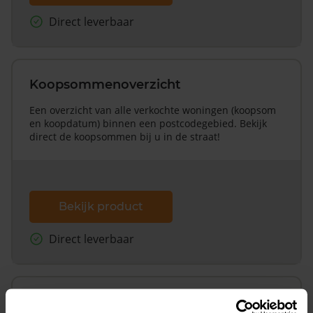
Direct leverbaar
Koopsommenoverzicht
Een overzicht van alle verkochte woningen (koopsom
en koopdatum) binnen een postcodegebied. Bekijk
direct de koopsommen bij u in de straat!
Bekijk product
Direct leverbaar
Koopsommenoverzicht (1 jaar gratis