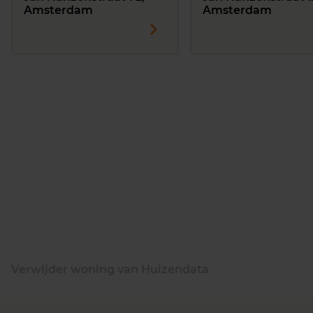
Amsterdam
Amsterdam
Verwijder woning van Huizendata