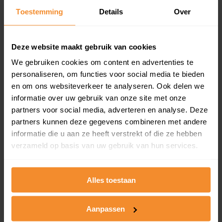
Toestemming
Details
Over
Een overzicht van alle verkochte woningen (koopsom
en koopdatum) binnen een postcodegebied. Dit
inclusief een jaar lang gratis updates van nieuwe
koopsommen.
Deze website maakt gebruik van cookies
We gebruiken cookies om content en advertenties te
personaliseren, om functies voor social media te bieden
en om ons websiteverkeer te analyseren. Ook delen we
Bekijk product
informatie over uw gebruik van onze site met onze
partners voor social media, adverteren en analyse. Deze
Direct leverbaar
partners kunnen deze gegevens combineren met andere
informatie die u aan ze heeft verstrekt of die ze hebben
verzameld op basis van uw gebruik van hun services.
Kadastrale kaart pakket
Alleen globale ligging perceel
Alles toestaan
Een uitgebreid overzicht van het perceel en
omliggende percelen met de kadastrale erfgrenzen,
Aanpassen
dit inclusief de luchtfoto!