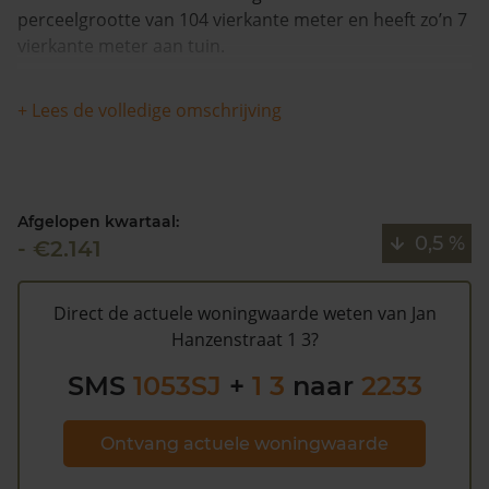
perceelgrootte van 104 vierkante meter en heeft zo’n 7
vierkante meter aan tuin.
Dit appartement is voor het laatst verkocht in 2011 en
+ Lees de volledige omschrijving
is in de afgelopen 12 maanden meer dan 8% meer
waard geworden. De woning is sinds 1993
waarschijnlijk niet meer verkocht.
Afgelopen kwartaal:
Volgens Kadasterdata is de kans laag dat deze waarde
0,5 %
- €2.141
te hoog is en dat er bespaard zou kunnen worden op
de gemeentelijke belastingen. Met het
gratis WOZ
alarm
bent u elk jaar op de hoogte van uw laatste WOZ
Direct de actuele woningwaarde weten van Jan
waarde en kansen op besparing. Schrijf u
hier
gratis in.
Hanzenstraat 1 3?
SMS
1053SJ
+
1 3
naar
2233
Ontvang actuele woningwaarde