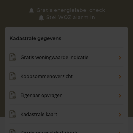
Zoek een woning
Gratis energielabel check
Stel WOZ alarm in
Vragen? Neem contact met ons op
Kadastrale gegevens
088 220 4200
Maandag t/m vrijdag - 08:00 -18:00
Gratis woningwaarde indicatie
Koopsommenoverzicht
Eigenaar opvragen
Kadastrale kaart