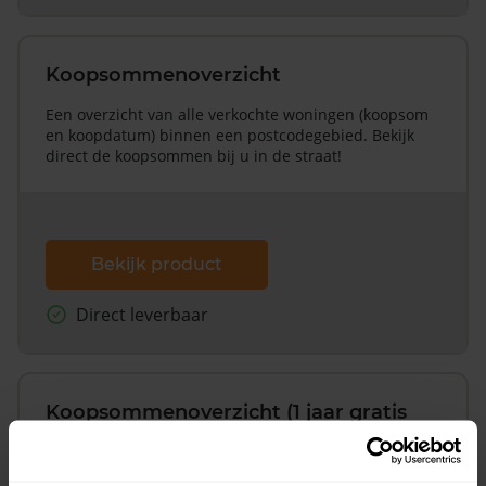
Koopsommenoverzicht
Een overzicht van alle verkochte woningen (koopsom
en koopdatum) binnen een postcodegebied. Bekijk
direct de koopsommen bij u in de straat!
Bekijk product
Direct leverbaar
Koopsommenoverzicht (1 jaar gratis
updates)
Inclusief 1 jaar gratis updates