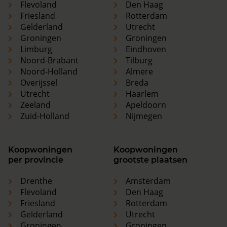
Flevoland
Den Haag
Friesland
Rotterdam
Gelderland
Utrecht
Groningen
Groningen
Limburg
Eindhoven
Noord-Brabant
Tilburg
Noord-Holland
Almere
Overijssel
Breda
Utrecht
Haarlem
Zeeland
Apeldoorn
Zuid-Holland
Nijmegen
Koopwoningen
Koopwoningen
per provincie
grootste plaatsen
Drenthe
Amsterdam
Flevoland
Den Haag
Friesland
Rotterdam
Gelderland
Utrecht
Groningen
Groningen