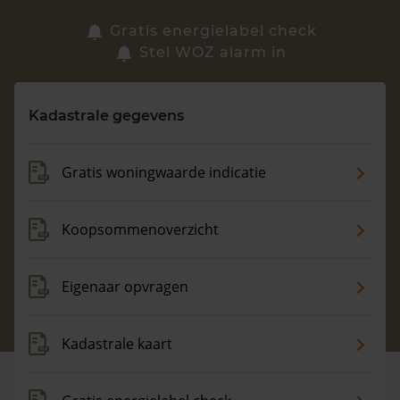
Zoek een woning
Gratis energielabel check
Stel WOZ alarm in
Vragen? Neem contact met ons op
Kadastrale gegevens
088 220 4200
Maandag t/m vrijdag - 08:00 -18:00
Gratis woningwaarde indicatie
Koopsommenoverzicht
Eigenaar opvragen
Kadastrale kaart