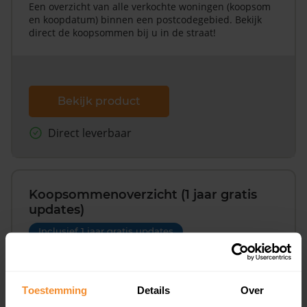
Een overzicht van alle verkochte woningen (koopsom
en koopdatum) binnen een postcodegebied. Bekijk
direct de koopsommen bij u in de straat!
Bekijk product
Direct leverbaar
Koopsommenoverzicht (1 jaar gratis
updates)
Inclusief 1 jaar gratis updates
Een overzicht van alle verkochte woningen (koopsom
en koopdatum) binnen een postcodegebied. Dit
inclusief een jaar lang gratis updates van nieuwe
Toestemming
Details
Over
koopsommen.