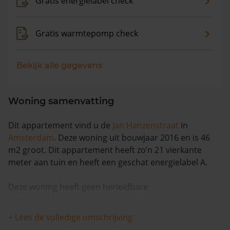
Gratis energielabel check
Gratis warmtepomp check
Bekijk alle gegevens
Woning samenvatting
Dit appartement vind u de
Jan Hanzenstraat
in
Amsterdam
. Deze woning uit bouwjaar 2016 en is 46
m2 groot. Dit appartement heeft zo’n 21 vierkante
meter aan tuin en heeft een geschat energielabel A.
Deze woning heeft geen herleidbare
koopsominformatie en is in de afgelopen 12 maanden
meer dan 8% meer waard geworden. Waarschijnlijk is
+ Lees de volledige omschrijving
deze woning sinds 1993 niet meer verkocht.