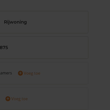
Rijwoning
1875
+
kamers
Voeg toe
+
Voeg toe