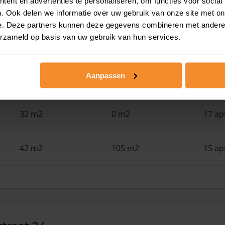
ent en advertenties te personaliseren, om functies voor social
140 m2
265 m2
26 ju
. Ook delen we informatie over uw gebruik van onze site met on
e. Deze partners kunnen deze gegevens combineren met andere i
erzameld op basis van uw gebruik van hun services.
46 m2
104 m2
15 me
Aanpassen
84 m2
78 m2
01 me
32 m2
0 m2
17 ap
42 m2
105 m2
15 ap