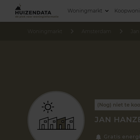
Woningmarkt
Koopwon
Woningmarkt
Amsterdam
Jan
(Nog) niet te ko
JAN HANZ
Gratis energ