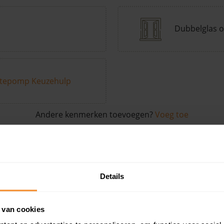
Dubbelglas o
tepomp Keuzehulp
Andere kenmerken toevoegen?
Voeg toe
in de buurt
Details
Woonoppervlak
Perceel
Ver
 van cookies