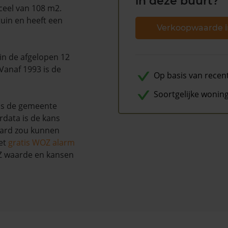
in deze buurt?
ceel van 108 m2.
tuin en heeft een
Verkoopwaarde i
s in de afgelopen 12
anaf 1993 is de
Op basis van recen
Soortgelijke wonin
ns de gemeente
rdata is de kans
aard zou kunnen
et
gratis WOZ alarm
OZ waarde en kansen