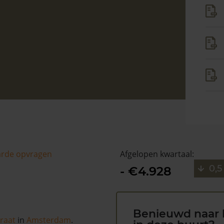
arde opvragen
Afgelopen kwartaal:
0,5
- €4.928
Benieuwd naar 
raat
in
Amsterdam
.