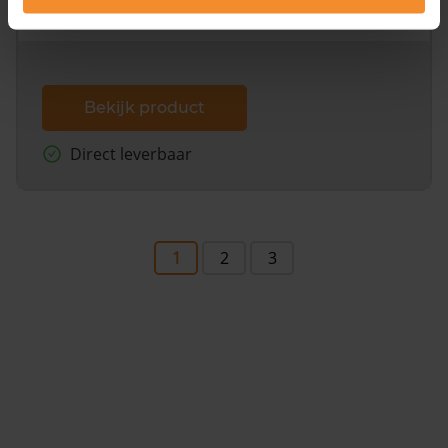
dit inclusief de luchtfoto!
Bekijk product
Direct leverbaar
1
2
3