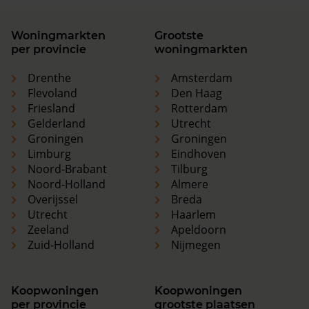
Woningmarkten
Grootste
per provincie
woningmarkten
Drenthe
Amsterdam
Flevoland
Den Haag
Friesland
Rotterdam
Gelderland
Utrecht
Groningen
Groningen
Limburg
Eindhoven
Noord-Brabant
Tilburg
Noord-Holland
Almere
Overijssel
Breda
Utrecht
Haarlem
Zeeland
Apeldoorn
Zuid-Holland
Nijmegen
Koopwoningen
Koopwoningen
per provincie
grootste plaatsen