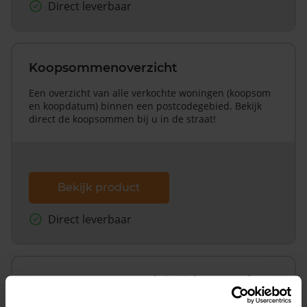
Direct leverbaar
Koopsommenoverzicht
Een overzicht van alle verkochte woningen (koopsom
en koopdatum) binnen een postcodegebied. Bekijk
direct de koopsommen bij u in de straat!
Bekijk product
Direct leverbaar
Koopsommenoverzicht (1 jaar gratis
updates)