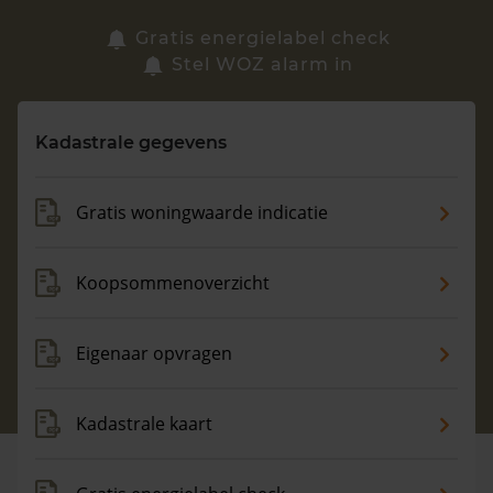
Zoek een woning
Gratis energielabel check
Stel WOZ alarm in
Vragen? Neem contact met ons op
Kadastrale gegevens
088 220 4200
Maandag t/m vrijdag - 08:00 -18:00
Gratis woningwaarde indicatie
Koopsommenoverzicht
Eigenaar opvragen
Kadastrale kaart