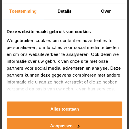
Inclusief 1 jaar gratis updates
Toestemming
Details
Over
Een overzicht van alle verkochte woningen (koopsom
en koopdatum) binnen een postcodegebied. Dit
inclusief een jaar lang gratis updates van nieuwe
Deze website maakt gebruik van cookies
koopsommen.
We gebruiken cookies om content en advertenties te
personaliseren, om functies voor social media te bieden
en om ons websiteverkeer te analyseren. Ook delen we
Bekijk product
informatie over uw gebruik van onze site met onze
partners voor social media, adverteren en analyse. Deze
Direct leverbaar
partners kunnen deze gegevens combineren met andere
informatie die u aan ze heeft verstrekt of die ze hebben
verzameld op basis van uw gebruik van hun services.
Kadastrale kaart pakket
Alles toestaan
Alleen globale ligging perceel
Een uitgebreid overzicht van het perceel en
omliggende percelen met de kadastrale erfgrenzen,
Aanpassen