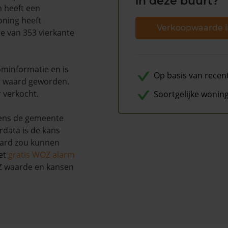
in deze buurt?
n heeft een
oning heeft
Verkoopwaarde i
te van 353 vierkante
minformatie en is
Op basis van recen
r waard geworden.
r verkocht.
Soortgelijke wonin
gens de gemeente
rdata is de kans
aard zou kunnen
et
gratis WOZ alarm
OZ waarde en kansen