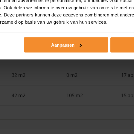
ent en advertenties te personaliseren, om functies voor social
. Ook delen we informatie over uw gebruik van onze site met on
140 m2
265 m2
26 ju
e. Deze partners kunnen deze gegevens combineren met andere i
erzameld op basis van uw gebruik van hun services.
46 m2
104 m2
15 me
Aanpassen
84 m2
78 m2
01 me
32 m2
0 m2
17 ap
42 m2
105 m2
15 ap