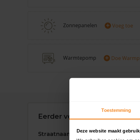
+
Zonnepanelen
Voeg toe
+
Warmtepomp
Doe Warmp
Toestemming
Eerder verkochte woningen 
Deze website maakt gebruik
Straatnaam
Huisnr.