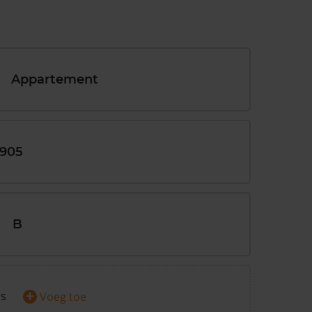
Appartement
1905
B
+
rs
Voeg toe