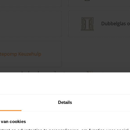
Dubbelglas o
tepomp Keuzehulp
Andere kenmerken toevoegen?
Voeg toe
Details
in de buurt
 van cookies
Woonoppervlak
Perceel
Ver