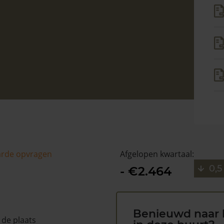
arde opvragen
Afgelopen kwartaal:
0,5
- €2.464
Benieuwd naar 
 de plaats