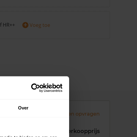
+
f HR++
Voeg toe
Over
Andere koopsommen opvragen
koopdatum
Verkoopprijs