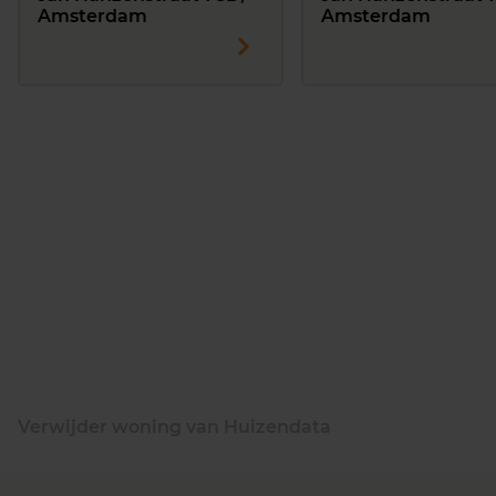
Amsterdam
Amsterdam
Verwijder woning van Huizendata