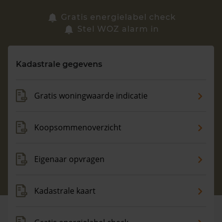
Zoek een woning
Gratis energielabel check
Stel WOZ alarm in
Vragen? Neem contact met ons op
Kadastrale gegevens
088 220 4200
Maandag t/m vrijdag - 08:00 -18:00
Gratis woningwaarde indicatie
Koopsommenoverzicht
Eigenaar opvragen
Kadastrale kaart