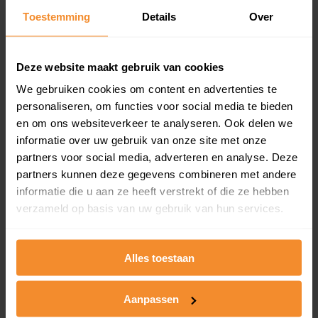
Toestemming
Details
Over
Een overzicht van alle verkochte woningen (koopsom
en koopdatum) binnen een postcodegebied. Dit
inclusief een jaar lang gratis updates van nieuwe
koopsommen.
Deze website maakt gebruik van cookies
We gebruiken cookies om content en advertenties te
personaliseren, om functies voor social media te bieden
en om ons websiteverkeer te analyseren. Ook delen we
Bekijk product
informatie over uw gebruik van onze site met onze
partners voor social media, adverteren en analyse. Deze
Direct leverbaar
partners kunnen deze gegevens combineren met andere
informatie die u aan ze heeft verstrekt of die ze hebben
verzameld op basis van uw gebruik van hun services.
Kadastrale kaart pakket
Alleen globale ligging perceel
Alles toestaan
Een uitgebreid overzicht van het perceel en
omliggende percelen met de kadastrale erfgrenzen,
Aanpassen
dit inclusief de luchtfoto!