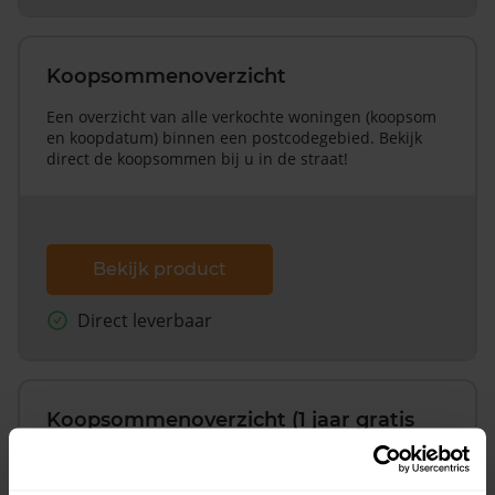
Koopsommenoverzicht
Een overzicht van alle verkochte woningen (koopsom
en koopdatum) binnen een postcodegebied. Bekijk
direct de koopsommen bij u in de straat!
Bekijk product
Direct leverbaar
Koopsommenoverzicht (1 jaar gratis
updates)
Inclusief 1 jaar gratis updates