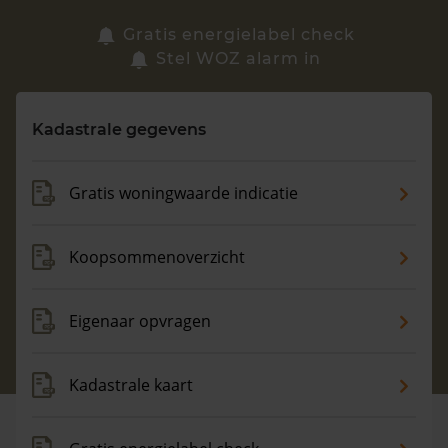
Zoek een woning
Gratis energielabel check
Stel WOZ alarm in
Vragen? Neem contact met ons op
Kadastrale gegevens
088 220 4200
Maandag t/m vrijdag - 08:00 -18:00
Gratis woningwaarde indicatie
Koopsommenoverzicht
Eigenaar opvragen
Kadastrale kaart