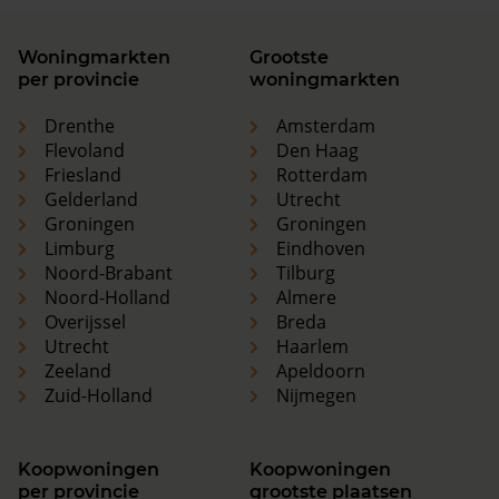
Woningmarkten
Grootste
per provincie
woningmarkten
Drenthe
Amsterdam
Flevoland
Den Haag
Friesland
Rotterdam
Gelderland
Utrecht
Groningen
Groningen
Limburg
Eindhoven
Noord-Brabant
Tilburg
Noord-Holland
Almere
Overijssel
Breda
Utrecht
Haarlem
Zeeland
Apeldoorn
Zuid-Holland
Nijmegen
Koopwoningen
Koopwoningen
per provincie
grootste plaatsen