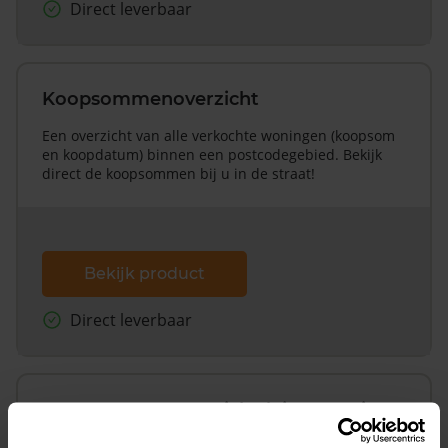
Direct leverbaar
Koopsommenoverzicht
Een overzicht van alle verkochte woningen (koopsom
en koopdatum) binnen een postcodegebied. Bekijk
direct de koopsommen bij u in de straat!
Bekijk product
Direct leverbaar
Koopsommenoverzicht (1 jaar gratis
updates)