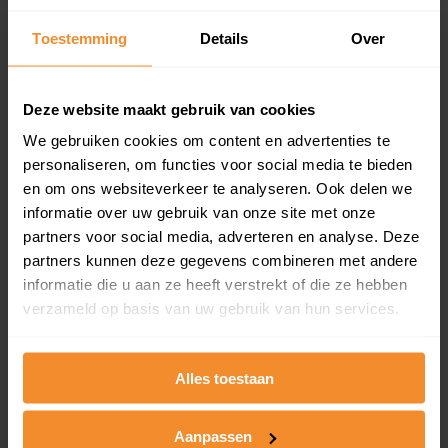
Inclusief 1 jaar gratis updates
Toestemming
Details
Over
Een overzicht van alle verkochte woningen (koopsom
en koopdatum) binnen een postcodegebied. Dit
inclusief een jaar lang gratis updates van nieuwe
Deze website maakt gebruik van cookies
koopsommen.
We gebruiken cookies om content en advertenties te
personaliseren, om functies voor social media te bieden
en om ons websiteverkeer te analyseren. Ook delen we
Bekijk product
informatie over uw gebruik van onze site met onze
partners voor social media, adverteren en analyse. Deze
Direct leverbaar
partners kunnen deze gegevens combineren met andere
informatie die u aan ze heeft verstrekt of die ze hebben
verzameld op basis van uw gebruik van hun services.
Kadastrale kaart pakket
Alles toestaan
Alleen globale ligging perceel
Een uitgebreid overzicht van het perceel en
omliggende percelen met de kadastrale erfgrenzen,
Aanpassen