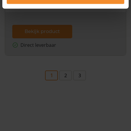
dit inclusief de luchtfoto!
Bekijk product
Direct leverbaar
1
2
3