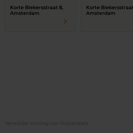
Korte Blekersstraat 8,
Korte Blekersstraat 
Amsterdam
Amsterdam
Verwijder woning van Huizendata