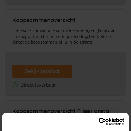
Koopsommenoverzicht
Een overzicht van alle verkochte woningen (koopsom
en koopdatum) binnen een postcodegebied. Bekijk
direct de koopsommen bij u in de straat!
Bekijk product
Direct leverbaar
Koopsommenoverzicht (1 jaar gratis
updates)
Inclusief 1 jaar gratis updates