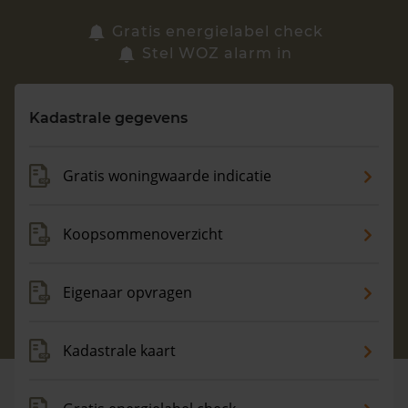
Zoek een woning
Gratis energielabel check
Stel WOZ alarm in
Vragen? Neem contact met ons op
Kadastrale gegevens
088 220 4200
Maandag t/m vrijdag - 08:00 -18:00
Gratis woningwaarde indicatie
Koopsommenoverzicht
Eigenaar opvragen
Kadastrale kaart