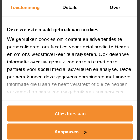
Toestemming
Details
Over
Een overzicht van alle verkochte woningen (koopsom
en koopdatum) binnen een postcodegebied. Dit
inclusief een jaar lang gratis updates van nieuwe
koopsommen.
Deze website maakt gebruik van cookies
We gebruiken cookies om content en advertenties te
personaliseren, om functies voor social media te bieden
en om ons websiteverkeer te analyseren. Ook delen we
Bekijk product
informatie over uw gebruik van onze site met onze
partners voor social media, adverteren en analyse. Deze
Direct leverbaar
partners kunnen deze gegevens combineren met andere
informatie die u aan ze heeft verstrekt of die ze hebben
verzameld op basis van uw gebruik van hun services.
Kadastrale kaart pakket
Alleen globale ligging perceel
Alles toestaan
Een uitgebreid overzicht van het perceel en
omliggende percelen met de kadastrale erfgrenzen,
Aanpassen
dit inclusief de luchtfoto!