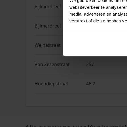
We gebruiken cookies om cont
Bijlmerdreef
1457
websiteverkeer te analyseren
media, adverteren en analys
verstrekt of die ze hebben v
Bijlmerdreef
1449
Welnastraat
181
Von Zesenstraat
257
Hoendiepstraat
46 2