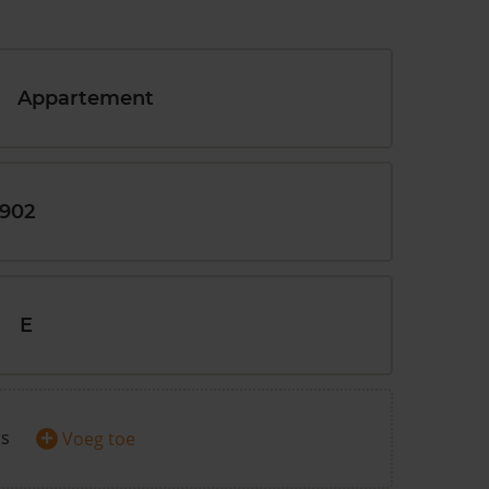
Appartement
1902
E
+
rs
Voeg toe