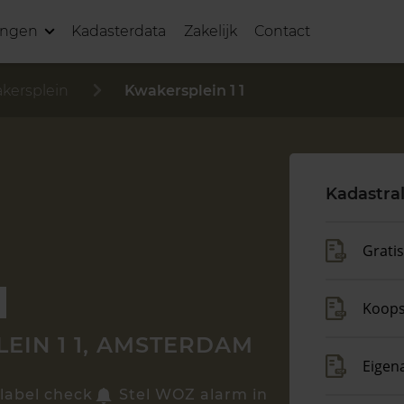
ingen
Kadasterdata
Zakelijk
Contact
kersplein
Kwakersplein 1 1
Kadastra
Grati
Koop
EIN 1 1, AMSTERDAM
Eigen
label check
Stel WOZ alarm in