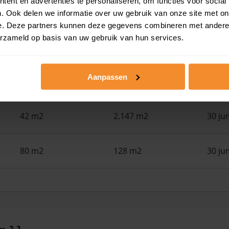
ent en advertenties te personaliseren, om functies voor social
110 m2
108 m2
30 ju
. Ook delen we informatie over uw gebruik van onze site met on
e. Deze partners kunnen deze gegevens combineren met andere i
erzameld op basis van uw gebruik van hun services.
121 m2
216 m2
30 ju
Aanpassen
28 m2
3.820 m2
30 ju
42 m2
2.147 m2
30 ju
80 m2
128 m2
30 ju