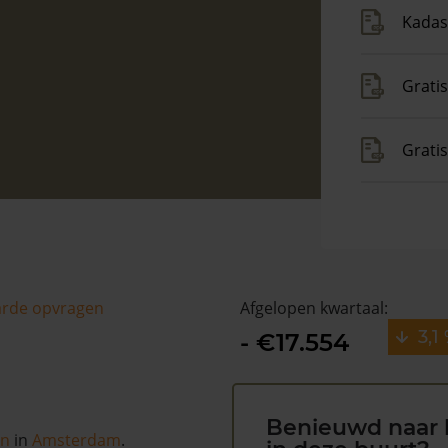
Kadas
Gratis
Grati
arde opvragen
Afgelopen kwartaal:
3,1
- €17.554
Benieuwd naar 
in
in
Amsterdam
.