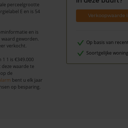
in deze buurt?
ale perceelgrootte
gielabel E en is 54
Verkoopwaarde i
minformatie en is
r waard geworden.
Op basis van recen
eer verkocht.
Soortgelijke wonin
1 1 is €349.000
t deze waarde te
 op de
alarm
bent u elk jaar
nsen op besparing.