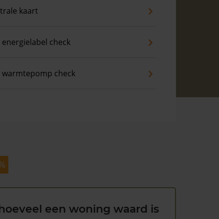
trale kaart
 energielabel check
s warmtepomp check
 %
hoeveel een woning waard is