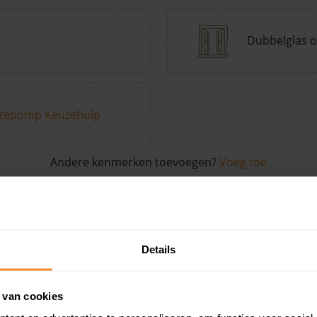
Dubbelglas o
tepomp Keuzehulp
Andere kenmerken toevoegen?
Voeg toe
in de buurt
Details
Woonoppervlak
Perceel
Ver
 van cookies