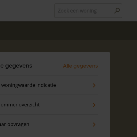
Zoek een woning
le gegevens
Alle gegevens
s woningwaarde indicatie
sommenoverzicht
aar opvragen