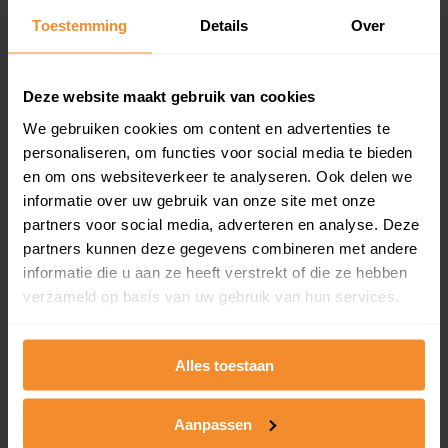
Toestemming
Details
Over
Een overzicht van alle verkochte woningen (koopsom
en koopdatum) binnen een postcodegebied. Dit
inclusief een jaar lang gratis updates van nieuwe
koopsommen.
Deze website maakt gebruik van cookies
We gebruiken cookies om content en advertenties te
personaliseren, om functies voor social media te bieden
en om ons websiteverkeer te analyseren. Ook delen we
Bekijk product
informatie over uw gebruik van onze site met onze
partners voor social media, adverteren en analyse. Deze
Direct leverbaar
partners kunnen deze gegevens combineren met andere
informatie die u aan ze heeft verstrekt of die ze hebben
verzameld op basis van uw gebruik van hun services.
Kadastrale kaart pakket
Alleen globale ligging perceel
Alles toestaan
Een uitgebreid overzicht van het perceel en
omliggende percelen met de kadastrale erfgrenzen,
Aanpassen
dit inclusief de luchtfoto!