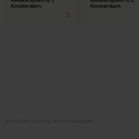
Kwakersplein 6 1,
Kwakersplein 6 2,
Amsterdam
Amsterdam
Verwijder woning van Huizendata