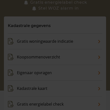
Zoek een woning
Gratis energielabel check
Stel WOZ alarm in
Vragen? Neem contact met ons op
Kadastrale gegevens
088 220 4200
Maandag t/m vrijdag - 08:00 -18:00
Gratis woningwaarde indicatie
Koopsommenoverzicht
Eigenaar opvragen
Kadastrale kaart
Gratis energielabel check