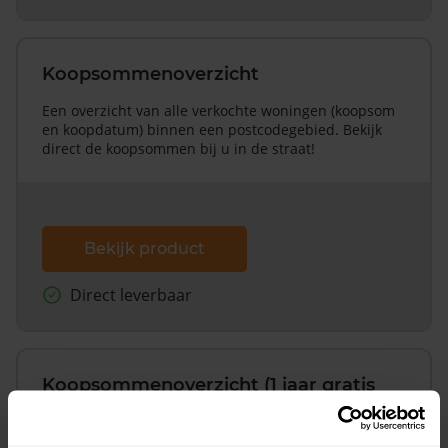
Koopsommenoverzicht
Een overzicht van alle verkochte woningen (koopsom
en koopdatum) binnen een postcodegebied. Bekijk
direct de koopsommen bij u in de straat!
Bekijk product
Direct leverbaar
Koopsommenoverzicht (1 jaar gratis
updates)
Inclusief 1 jaar gratis updates