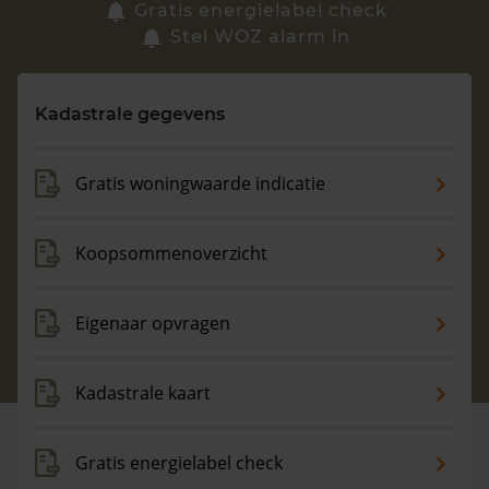
Zoek een woning
Gratis energielabel check
Stel WOZ alarm in
Vragen? Neem contact met ons op
Kadastrale gegevens
088 220 4200
Maandag t/m vrijdag - 08:00 -18:00
Gratis woningwaarde indicatie
Koopsommenoverzicht
Eigenaar opvragen
Kadastrale kaart
Gratis energielabel check