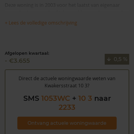
Deze woning is in 2003 voor het laatst van eigenaar
veranderd en is in de afgelopen 12 maanden meer dan
8% meer waard geworden. De woning is na 1993 één
+ Lees de volledige omschrijving
keer verkocht.
Volgens Kadasterdata is de kans laag dat deze waarde
te hoog is en dat er bespaard zou kunnen worden op
Afgelopen kwartaal:
de gemeentelijke belastingen. Met het
gratis WOZ
0,5 %
- €3.655
alarm
bent u elk jaar op de hoogte van uw laatste WOZ
waarde en kansen op besparing. Schrijf u
hier
gratis in.
Direct de actuele woningwaarde weten van
Kwakersstraat 10 3?
SMS
1053WC
+
10 3
naar
2233
Ontvang actuele woningwaarde