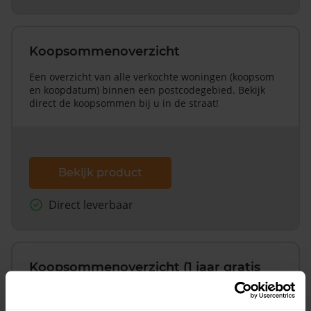
Koopsommenoverzicht
Een overzicht van alle verkochte woningen (koopsom
en koopdatum) binnen een postcodegebied. Bekijk
direct de koopsommen bij u in de straat!
Bekijk product
Direct leverbaar
Koopsommenoverzicht (1 jaar gratis
updates)
Inclusief 1 jaar gratis updates