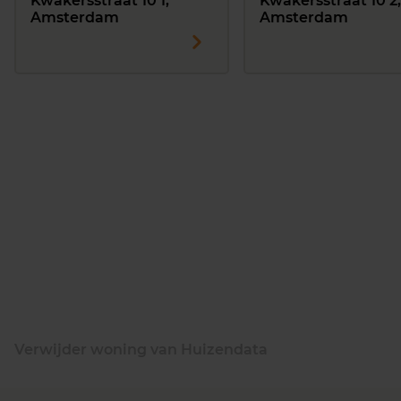
Kwakersstraat 10 1,
Kwakersstraat 10 2,
Amsterdam
Amsterdam
Verwijder woning van Huizendata