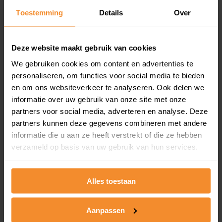
Toestemming
Details
Over
Een overzicht van alle verkochte woningen (koopsom
en koopdatum) binnen een postcodegebied. Dit
inclusief een jaar lang gratis updates van nieuwe
koopsommen.
Deze website maakt gebruik van cookies
We gebruiken cookies om content en advertenties te
personaliseren, om functies voor social media te bieden
en om ons websiteverkeer te analyseren. Ook delen we
Bekijk product
informatie over uw gebruik van onze site met onze
partners voor social media, adverteren en analyse. Deze
Direct leverbaar
partners kunnen deze gegevens combineren met andere
informatie die u aan ze heeft verstrekt of die ze hebben
verzameld op basis van uw gebruik van hun services.
Kadastrale kaart pakket
Alleen globale ligging perceel
Alles toestaan
Een uitgebreid overzicht van het perceel en
omliggende percelen met de kadastrale erfgrenzen,
Aanpassen
dit inclusief de luchtfoto!