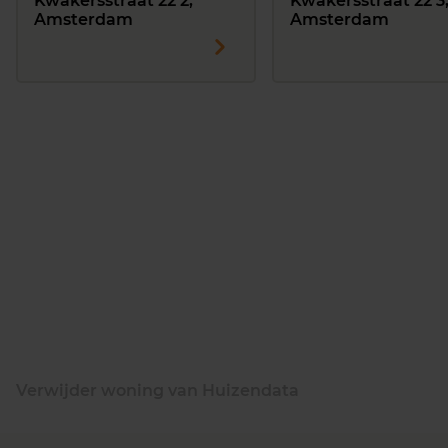
Kwakersstraat 22 2,
Kwakersstraat 22 3
Amsterdam
Amsterdam
Verwijder woning van Huizendata