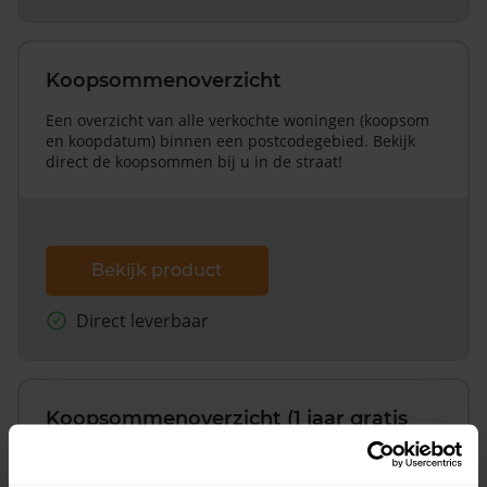
Koopsommenoverzicht
Een overzicht van alle verkochte woningen (koopsom
en koopdatum) binnen een postcodegebied. Bekijk
direct de koopsommen bij u in de straat!
Bekijk product
Direct leverbaar
Koopsommenoverzicht (1 jaar gratis
updates)
Inclusief 1 jaar gratis updates