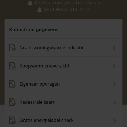
Zoek een woning
Gratis energielabel check
Stel WOZ alarm in
Vragen? Neem contact met ons op
Kadastrale gegevens
088 220 4200
Maandag t/m vrijdag - 08:00 -18:00
Gratis woningwaarde indicatie
Koopsommenoverzicht
Eigenaar opvragen
Kadastrale kaart
Gratis energielabel check