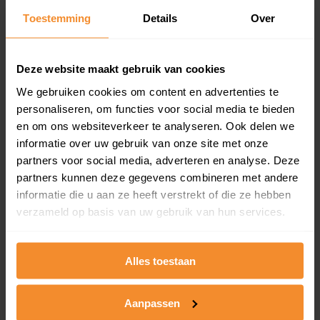
Toestemming
Details
Over
Een overzicht van alle verkochte woningen (koopsom
en koopdatum) binnen een postcodegebied. Dit
inclusief een jaar lang gratis updates van nieuwe
koopsommen.
Deze website maakt gebruik van cookies
We gebruiken cookies om content en advertenties te
personaliseren, om functies voor social media te bieden
en om ons websiteverkeer te analyseren. Ook delen we
Bekijk product
informatie over uw gebruik van onze site met onze
partners voor social media, adverteren en analyse. Deze
Direct leverbaar
partners kunnen deze gegevens combineren met andere
informatie die u aan ze heeft verstrekt of die ze hebben
verzameld op basis van uw gebruik van hun services.
Kadastrale kaart pakket
Alleen globale ligging perceel
Alles toestaan
Een uitgebreid overzicht van het perceel en
omliggende percelen met de kadastrale erfgrenzen,
Aanpassen
dit inclusief de luchtfoto!