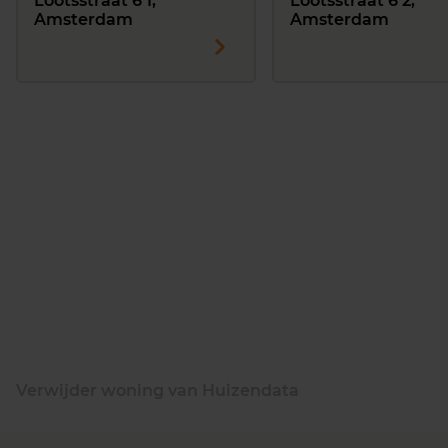
Lootsstraat 6 1,
Lootsstraat 6 2,
Amsterdam
Amsterdam
Verwijder woning van Huizendata