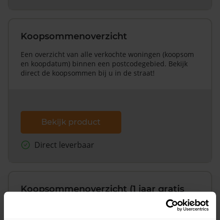
Koopsommenoverzicht
Een overzicht van alle verkochte woningen (koopsom
en koopdatum) binnen een postcodegebied. Bekijk
direct de koopsommen bij u in de straat!
Bekijk product
Direct leverbaar
Koopsommenoverzicht (1 jaar gratis
updates)
Inclusief 1 jaar gratis updates