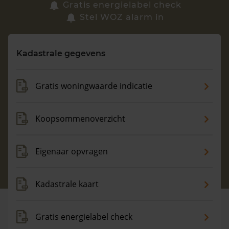
Zoek een woning
Gratis energielabel check
Stel WOZ alarm in
Vragen? Neem contact met ons op
Kadastrale gegevens
088 220 4200
Maandag t/m vrijdag - 08:00 -18:00
Gratis woningwaarde indicatie
Koopsommenoverzicht
Eigenaar opvragen
Kadastrale kaart
Gratis energielabel check