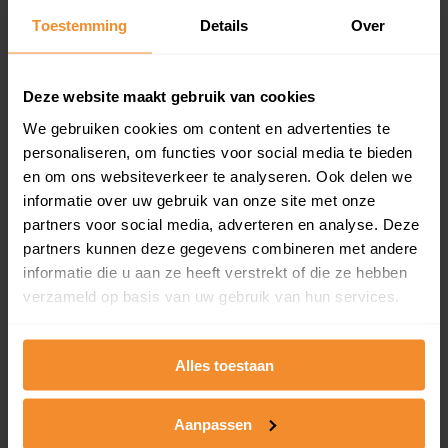
Toestemming
Details
Over
Een overzicht van alle verkochte woningen (koopsom
en koopdatum) binnen een postcodegebied. Dit
inclusief een jaar lang gratis updates van nieuwe
koopsommen.
Deze website maakt gebruik van cookies
We gebruiken cookies om content en advertenties te
personaliseren, om functies voor social media te bieden
en om ons websiteverkeer te analyseren. Ook delen we
Bekijk product
informatie over uw gebruik van onze site met onze
partners voor social media, adverteren en analyse. Deze
Direct leverbaar
partners kunnen deze gegevens combineren met andere
informatie die u aan ze heeft verstrekt of die ze hebben
verzameld op basis van uw gebruik van hun services.
Kadastrale kaart pakket
Alleen globale ligging perceel
Alles toestaan
Een uitgebreid overzicht van het perceel en
omliggende percelen met de kadastrale erfgrenzen,
Aanpassen
dit inclusief de luchtfoto!