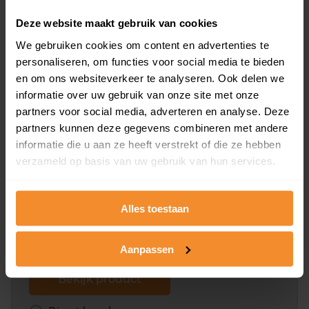
Deze website maakt gebruik van cookies
Bekijk product
We gebruiken cookies om content en advertenties te
personaliseren, om functies voor social media te bieden
Direct leverbaar
en om ons websiteverkeer te analyseren. Ook delen we
informatie over uw gebruik van onze site met onze
partners voor social media, adverteren en analyse. Deze
partners kunnen deze gegevens combineren met andere
Kadastrale kaart pakket
informatie die u aan ze heeft verstrekt of die ze hebben
Alleen globale ligging perceel
verzameld op basis van uw gebruik van hun services.
Een uitgebreid overzicht van het perceel en
omliggende percelen met de kadastrale erfgrenzen,
Alles toestaan
dit inclusief de luchtfoto!
Aanpassen
Bekijk product