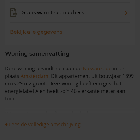
Gratis warmtepomp check
Bekijk alle gegevens
Woning samenvatting
Deze woning bevindt zich aan de
Nassaukade
in de
plaats
Amsterdam
. Dit appartement uit bouwjaar 1899
en is 29 m2 groot. Deze woning heeft een geschat
energielabel A en heeft zo’n 46 vierkante meter aan
tuin.
Dit appartement heeft geen herleidbare
koopsominformatie en is in de afgelopen 12 maanden
+ Lees de volledige omschrijving
meer dan 8% meer waard geworden. De woning is
sinds 1993 waarschijnlijk niet meer verkocht.