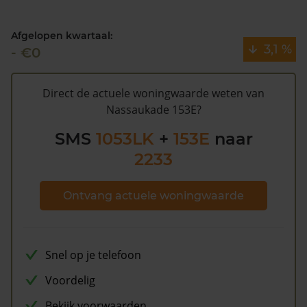
Volgens Kadasterdata is de kans dat deze waarde te
Afgelopen kwartaal:
hoog is en dat er bespaard zou kunnen worden op de
3,1 %
- €0
gemeentelijke belastingen. Met het
gratis WOZ alarm
bent u elk jaar op de hoogte van uw laatste WOZ
waarde en kansen op besparing. Schrijf u
hier
gratis in.
Direct de actuele woningwaarde weten van
Nassaukade 153E?
SMS
1053LK
+
153E
naar
2233
Ontvang actuele woningwaarde
Snel op je telefoon
Voordelig
Bekijk voorwaarden