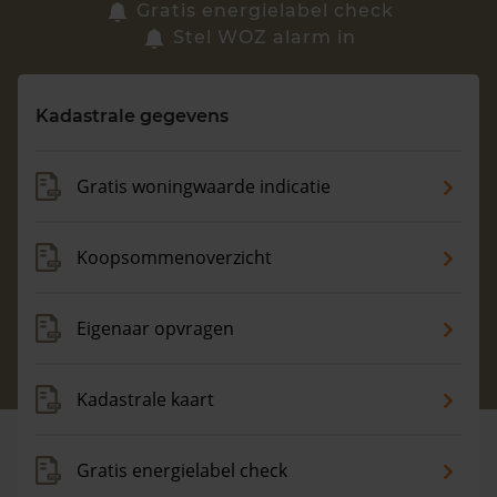
Zoek een woning
Gratis energielabel check
Stel WOZ alarm in
Vragen? Neem contact met ons op
Kadastrale gegevens
088 220 4200
Maandag t/m vrijdag - 08:00 -18:00
Gratis woningwaarde indicatie
Koopsommenoverzicht
Eigenaar opvragen
Kadastrale kaart
Gratis energielabel check