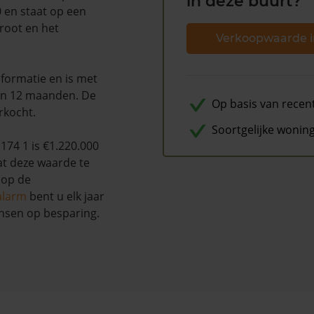
in deze buurt?
 en staat op een
root en het
Verkoopwaarde i
formatie en is met
en 12 maanden. De
Op basis van recen
rkocht.
Soortgelijke wonin
74 1 is €1.220.000
at deze waarde te
 op de
alarm
bent u elk jaar
nsen op besparing.