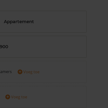
Appartement
1900
+
kamers
Voeg toe
+
Voeg toe