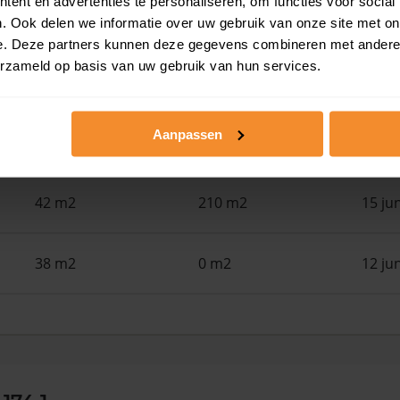
ent en advertenties te personaliseren, om functies voor social
39 m2
194 m2
29 ju
. Ook delen we informatie over uw gebruik van onze site met on
e. Deze partners kunnen deze gegevens combineren met andere i
erzameld op basis van uw gebruik van hun services.
33 m2
139 m2
25 ju
Aanpassen
94 m2
194 m2
18 ju
42 m2
210 m2
15 ju
38 m2
0 m2
12 ju