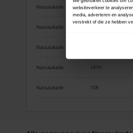
We gebruiken cookies om cont
Nassaukade
161F
websiteverkeer te analyseren
media, adverteren en analys
verstrekt of die ze hebben v
Nassaukade
372
Nassaukade
161A
Nassaukade
147H
Nassaukade
158