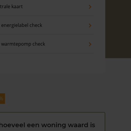
trale kaart
 energielabel check
s warmtepomp check
 %
hoeveel een woning waard is