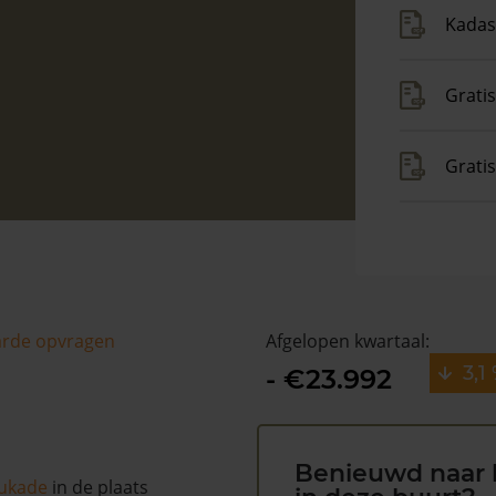
Kadas
Gratis
Grati
arde opvragen
Afgelopen kwartaal:
3,1
- €23.992
Benieuwd naar 
ukade
in de plaats