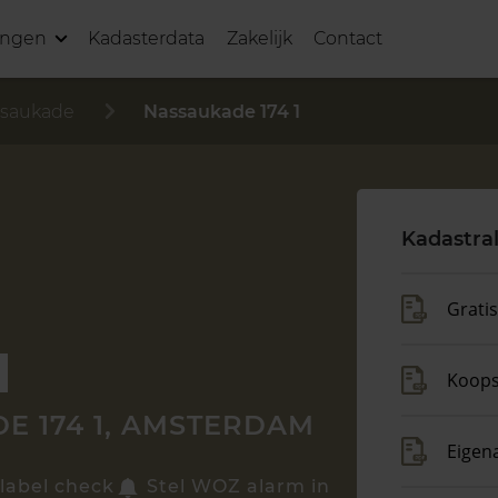
ingen
Kadasterdata
Zakelijk
Contact
saukade
Nassaukade 174 1
Kadastra
Grati
Koop
E 174 1, AMSTERDAM
Eigen
label check
Stel WOZ alarm in