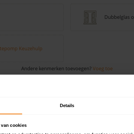
Dubbelglas o
tepomp Keuzehulp
Andere kenmerken toevoegen?
Voeg toe
in de buurt
Details
Woonoppervlak
Perceel
Ver
 van cookies