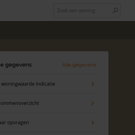
Zoek een woning
le gegevens
Alle gegevens
s woningwaarde indicatie
sommenoverzicht
aar opvragen