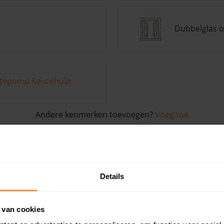
Dubbelglas o
tepomp Keuzehulp
Andere kenmerken toevoegen?
Voeg toe
in de buurt
Details
Woonoppervlak
Perceel
Ver
 van cookies