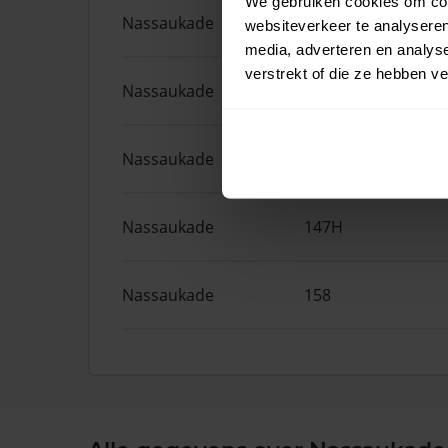
We gebruiken cookies om cont
Nassaukade
161F
websiteverkeer te analyseren
media, adverteren en analys
verstrekt of die ze hebben v
Nassaukade
372
Nassaukade
161A
Nassaukade
147H
Nassaukade
158