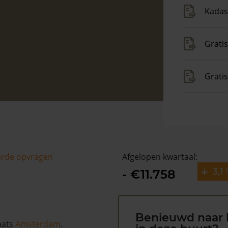
Kadas
Gratis
Grati
arde opvragen
Afgelopen kwartaal:
3,1
- €11.758
Benieuwd naar 
aats
Amsterdam
.