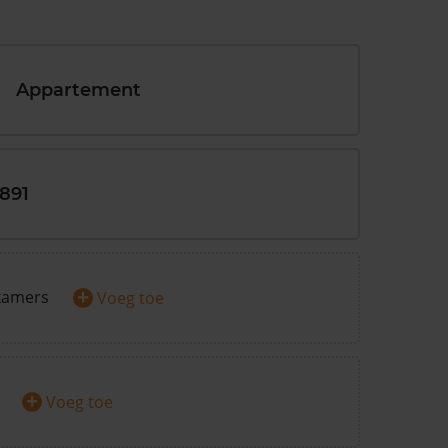
Appartement
1891
+
kamers
Voeg toe
+
Voeg toe