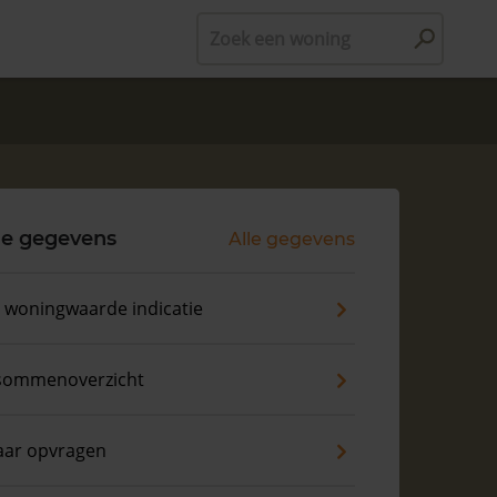
Zoek een woning
le gegevens
Alle gegevens
s woningwaarde indicatie
sommenoverzicht
aar opvragen