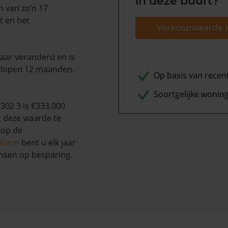
in deze buurt?
n van zo’n 17
t en het
Verkoopwaarde i
naar veranderd en is
elopen 12 maanden.
Op basis van recen
Soortgelijke wonin
02 3 is €333.000
t deze waarde te
 op de
alarm
bent u elk jaar
nsen op besparing.