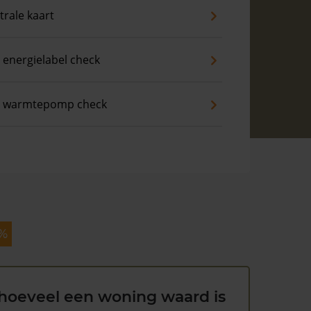
trale kaart
 energielabel check
s warmtepomp check
 %
hoeveel een woning waard is