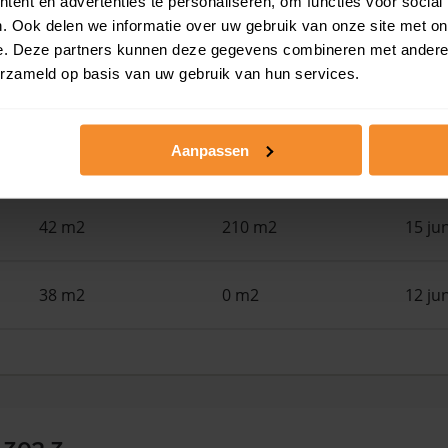
ent en advertenties te personaliseren, om functies voor social
39 m2
194 m2
29 ju
. Ook delen we informatie over uw gebruik van onze site met on
e. Deze partners kunnen deze gegevens combineren met andere i
erzameld op basis van uw gebruik van hun services.
33 m2
139 m2
25 ju
Aanpassen
94 m2
194 m2
18 ju
42 m2
210 m2
15 ju
38 m2
0 m2
12 ju