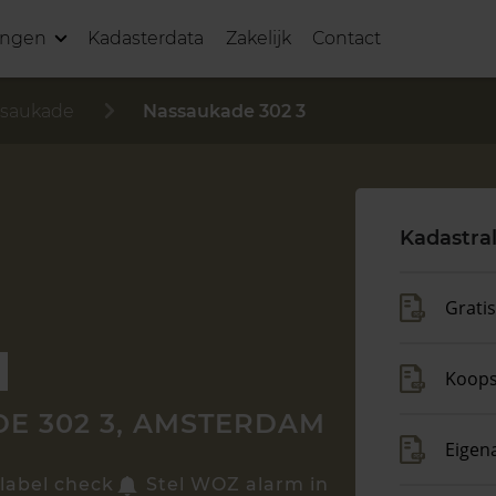
ingen
Kadasterdata
Zakelijk
Contact
saukade
Nassaukade 302 3
Kadastra
Grati
Koop
E 302 3, AMSTERDAM
Eigen
label check
Stel WOZ alarm in