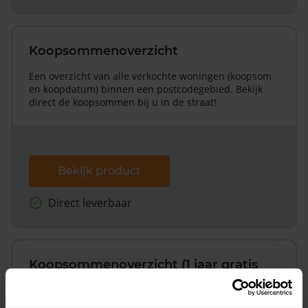
Koopsommenoverzicht
Een overzicht van alle verkochte woningen (koopsom
en koopdatum) binnen een postcodegebied. Bekijk
direct de koopsommen bij u in de straat!
Bekijk product
Direct leverbaar
Koopsommenoverzicht (1 jaar gratis
updates)
Inclusief 1 jaar gratis updates