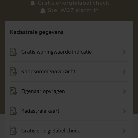
Zoek een woning
Gratis energielabel check
Stel WOZ alarm in
Vragen? Neem contact met ons op
Kadastrale gegevens
088 220 4200
Maandag t/m vrijdag - 08:00 -18:00
Gratis woningwaarde indicatie
Koopsommenoverzicht
Eigenaar opvragen
Kadastrale kaart
Gratis energielabel check