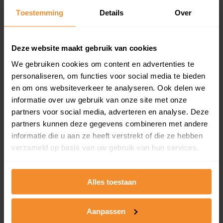
Toestemming
Details
Over
Een overzicht van alle verkochte woningen (koopsom
en koopdatum) binnen een postcodegebied. Dit
inclusief een jaar lang gratis updates van nieuwe
koopsommen.
Deze website maakt gebruik van cookies
We gebruiken cookies om content en advertenties te
personaliseren, om functies voor social media te bieden
en om ons websiteverkeer te analyseren. Ook delen we
Bekijk product
informatie over uw gebruik van onze site met onze
partners voor social media, adverteren en analyse. Deze
Direct leverbaar
partners kunnen deze gegevens combineren met andere
informatie die u aan ze heeft verstrekt of die ze hebben
verzameld op basis van uw gebruik van hun services.
Kadastrale kaart pakket
Alleen globale ligging perceel
Alles toestaan
Een uitgebreid overzicht van het perceel en
omliggende percelen met de kadastrale erfgrenzen,
Aanpassen
dit inclusief de luchtfoto!