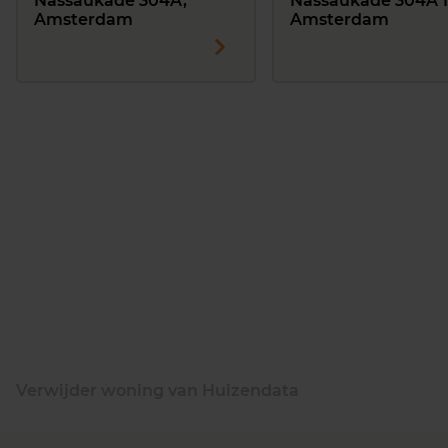
Nassaukade 304A,
Nassaukade 304A 1
Amsterdam
Amsterdam
Verwijder woning van Huizendata