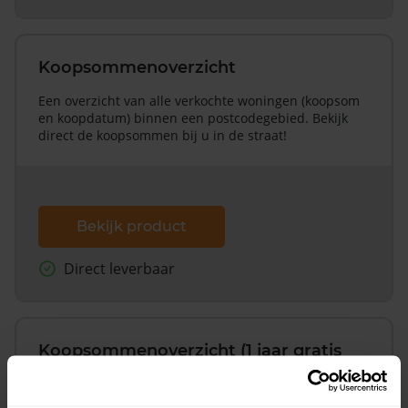
Koopsommenoverzicht
Een overzicht van alle verkochte woningen (koopsom
en koopdatum) binnen een postcodegebied. Bekijk
direct de koopsommen bij u in de straat!
Bekijk product
Direct leverbaar
Koopsommenoverzicht (1 jaar gratis
updates)
Inclusief 1 jaar gratis updates