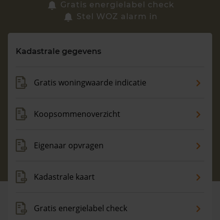
Zoek een woning
Gratis energielabel check
Stel WOZ alarm in
Vragen? Neem contact met ons op
Kadastrale gegevens
088 220 4200
Maandag t/m vrijdag - 08:00 -18:00
Gratis woningwaarde indicatie
Koopsommenoverzicht
Eigenaar opvragen
Kadastrale kaart
Gratis energielabel check