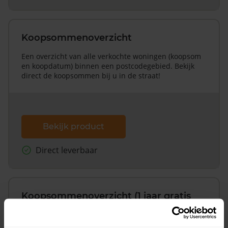
Koopsommenoverzicht
Een overzicht van alle verkochte woningen (koopsom
en koopdatum) binnen een postcodegebied. Bekijk
direct de koopsommen bij u in de straat!
Bekijk product
Direct leverbaar
Koopsommenoverzicht (1 jaar gratis
updates)
Inclusief 1 jaar gratis updates