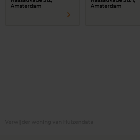
Nassaukade 312,
Nassaukade 312 1,
Amsterdam
Amsterdam
Verwijder woning van Huizendata