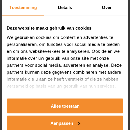
Toestemming
Details
Over
Een overzicht van alle verkochte woningen (koopsom
en koopdatum) binnen een postcodegebied. Dit
inclusief een jaar lang gratis updates van nieuwe
koopsommen.
Deze website maakt gebruik van cookies
We gebruiken cookies om content en advertenties te
personaliseren, om functies voor social media te bieden
en om ons websiteverkeer te analyseren. Ook delen we
Bekijk product
informatie over uw gebruik van onze site met onze
partners voor social media, adverteren en analyse. Deze
Direct leverbaar
partners kunnen deze gegevens combineren met andere
informatie die u aan ze heeft verstrekt of die ze hebben
verzameld op basis van uw gebruik van hun services.
Kadastrale kaart pakket
Alleen globale ligging perceel
Alles toestaan
Een uitgebreid overzicht van het perceel en
omliggende percelen met de kadastrale erfgrenzen,
Aanpassen
dit inclusief de luchtfoto!