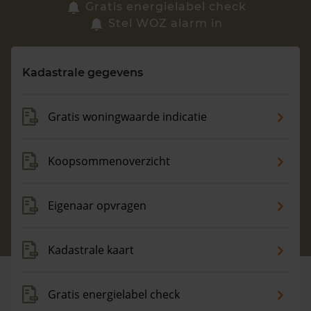
Zoek een woning
Gratis energielabel check
Stel WOZ alarm in
Vragen? Neem contact met ons op
Kadastrale gegevens
088 220 4200
Maandag t/m vrijdag - 08:00 -18:00
Gratis woningwaarde indicatie
Koopsommenoverzicht
Eigenaar opvragen
Kadastrale kaart
Gratis energielabel check