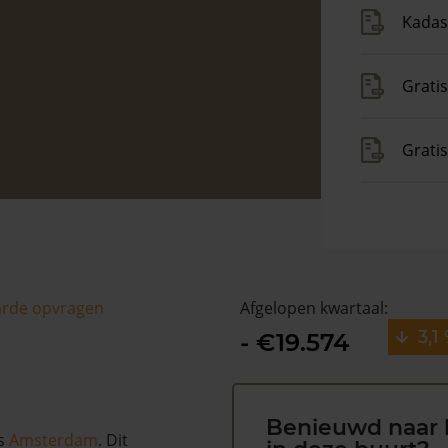
Kadas
Gratis
Grati
arde opvragen
Afgelopen kwartaal:
3,1
- €19.574
Benieuwd naar 
ts
Amsterdam
. Dit