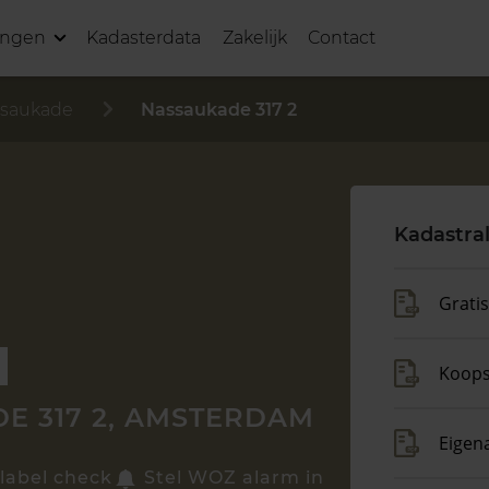
ingen
Kadasterdata
Zakelijk
Contact
saukade
Nassaukade 317 2
Kadastra
Grati
Koop
E 317 2, AMSTERDAM
Eigen
label check
Stel WOZ alarm in