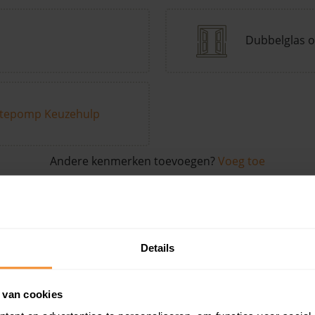
Dubbelglas o
tepomp Keuzehulp
Andere kenmerken toevoegen?
Voeg toe
in de buurt
Details
Woonoppervlak
Perceel
Ver
 van cookies