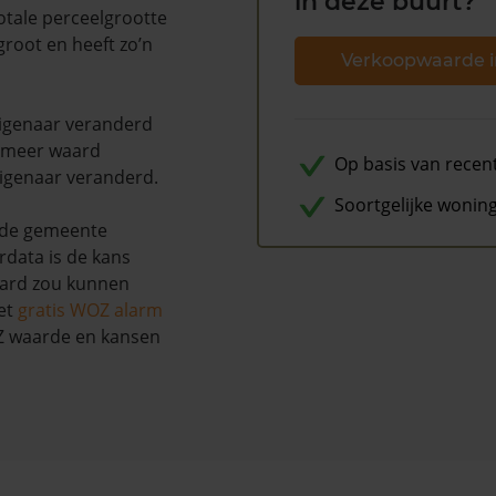
in deze buurt?
otale perceelgrootte
groot en heeft zo’n
Verkoopwaarde i
 eigenaar veranderd
% meer waard
Op basis van recen
eigenaar veranderd.
Soortgelijke wonin
 de gemeente
rdata is de kans
aard zou kunnen
et
gratis WOZ alarm
OZ waarde en kansen