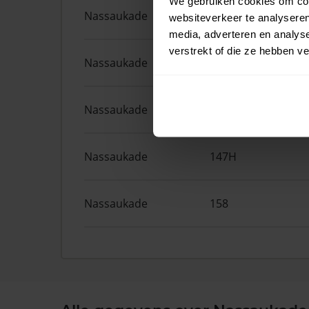
We gebruiken cookies om cont
Nassaukade
161F
websiteverkeer te analyseren
media, adverteren en analys
verstrekt of die ze hebben v
Nassaukade
372
Nassaukade
161A
Nassaukade
147H
Nassaukade
158