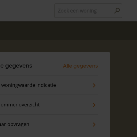
Zoek een woning
le gegevens
Alle gegevens
s woningwaarde indicatie
sommenoverzicht
aar opvragen