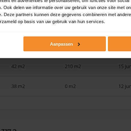
ent en advertenties te personaliseren, om functies voor social
39 m2
194 m2
29 ju
. Ook delen we informatie over uw gebruik van onze site met on
e. Deze partners kunnen deze gegevens combineren met andere i
erzameld op basis van uw gebruik van hun services.
33 m2
139 m2
25 ju
Aanpassen
94 m2
194 m2
18 ju
42 m2
210 m2
15 ju
38 m2
0 m2
12 ju