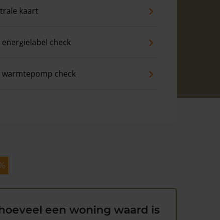
trale kaart
 energielabel check
s warmtepomp check
 %
hoeveel een woning waard is