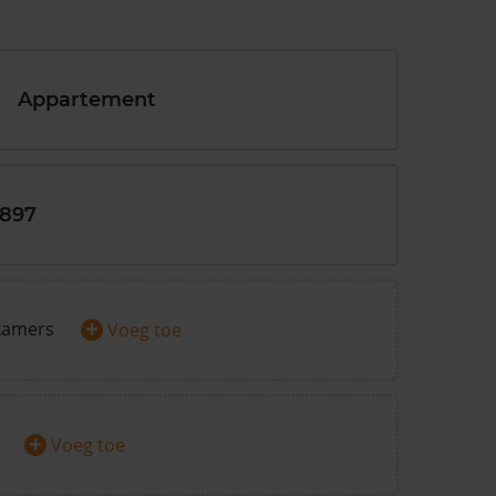
Appartement
1897
+
kamers
Voeg toe
+
Voeg toe