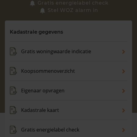
Zoek een woning
Gratis energielabel check
Stel WOZ alarm in
Vragen? Neem contact met ons op
Kadastrale gegevens
088 220 4200
Maandag t/m vrijdag - 08:00 -18:00
Gratis woningwaarde indicatie
Koopsommenoverzicht
Eigenaar opvragen
Kadastrale kaart
Gratis energielabel check