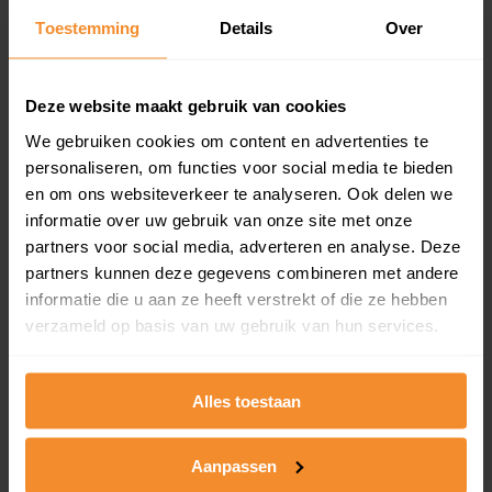
Toestemming
Details
Over
Een overzicht van alle verkochte woningen (koopsom
en koopdatum) binnen een postcodegebied. Dit
inclusief een jaar lang gratis updates van nieuwe
koopsommen.
Deze website maakt gebruik van cookies
We gebruiken cookies om content en advertenties te
personaliseren, om functies voor social media te bieden
en om ons websiteverkeer te analyseren. Ook delen we
Bekijk product
informatie over uw gebruik van onze site met onze
partners voor social media, adverteren en analyse. Deze
Direct leverbaar
partners kunnen deze gegevens combineren met andere
informatie die u aan ze heeft verstrekt of die ze hebben
verzameld op basis van uw gebruik van hun services.
Kadastrale kaart pakket
Alleen globale ligging perceel
Alles toestaan
Een uitgebreid overzicht van het perceel en
omliggende percelen met de kadastrale erfgrenzen,
Aanpassen
dit inclusief de luchtfoto!