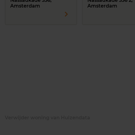
Nassaukade 336,
Nassaukade 336 2,
Amsterdam
Amsterdam
Verwijder woning van Huizendata