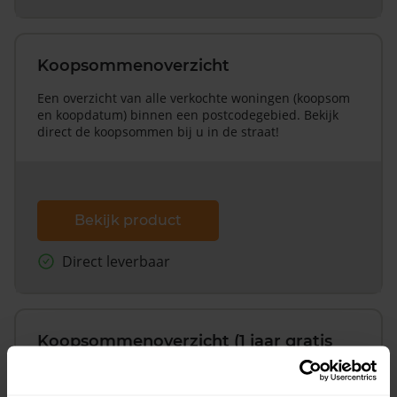
Koopsommenoverzicht
Een overzicht van alle verkochte woningen (koopsom
en koopdatum) binnen een postcodegebied. Bekijk
direct de koopsommen bij u in de straat!
Bekijk product
Direct leverbaar
Koopsommenoverzicht (1 jaar gratis
updates)
Inclusief 1 jaar gratis updates