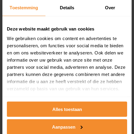
Toestemming
Details
Over
Een overzicht van alle verkochte woningen (koopsom
en koopdatum) binnen een postcodegebied. Dit
inclusief een jaar lang gratis updates van nieuwe
koopsommen.
Deze website maakt gebruik van cookies
We gebruiken cookies om content en advertenties te
personaliseren, om functies voor social media te bieden
en om ons websiteverkeer te analyseren. Ook delen we
Bekijk product
informatie over uw gebruik van onze site met onze
partners voor social media, adverteren en analyse. Deze
Direct leverbaar
partners kunnen deze gegevens combineren met andere
informatie die u aan ze heeft verstrekt of die ze hebben
verzameld op basis van uw gebruik van hun services.
Kadastrale kaart pakket
Alleen globale ligging perceel
Alles toestaan
Een uitgebreid overzicht van het perceel en
omliggende percelen met de kadastrale erfgrenzen,
Aanpassen
dit inclusief de luchtfoto!