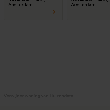
Nassaukade 342E,
Nassaukade 343B,
Amsterdam
Amsterdam
Verwijder woning van Huizendata