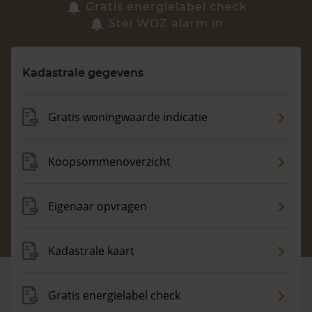
Zoek een woning
Gratis energielabel check
Stel WOZ alarm in
Vragen? Neem contact met ons op
Kadastrale gegevens
088 220 4200
Maandag t/m vrijdag - 08:00 -18:00
Gratis woningwaarde indicatie
Koopsommenoverzicht
Eigenaar opvragen
Kadastrale kaart
Gratis energielabel check