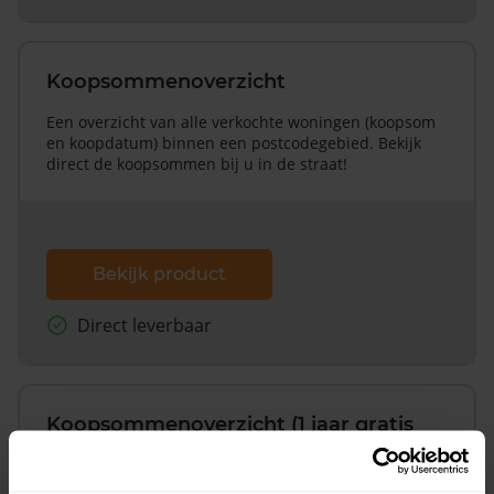
Koopsommenoverzicht
Een overzicht van alle verkochte woningen (koopsom
en koopdatum) binnen een postcodegebied. Bekijk
direct de koopsommen bij u in de straat!
Bekijk product
Direct leverbaar
Koopsommenoverzicht (1 jaar gratis
updates)
Inclusief 1 jaar gratis updates