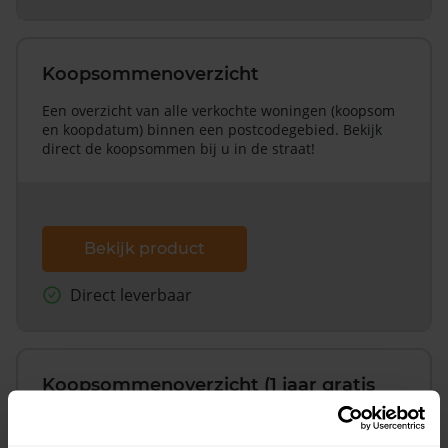
Koopsommenoverzicht
Een overzicht van alle verkochte woningen (koopsom
en koopdatum) binnen een postcodegebied. Bekijk
direct de koopsommen bij u in de straat!
Bekijk product
Direct leverbaar
Koopsommenoverzicht (1 jaar gratis
updates)
Inclusief 1 jaar gratis updates