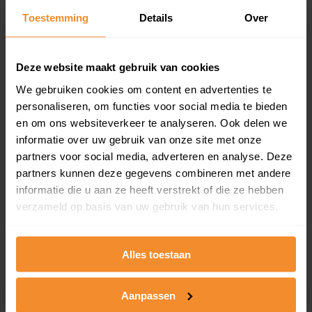
Toestemming
Details
Over
Een overzicht van alle verkochte woningen (koopsom
en koopdatum) binnen een postcodegebied. Dit
inclusief een jaar lang gratis updates van nieuwe
koopsommen.
Deze website maakt gebruik van cookies
We gebruiken cookies om content en advertenties te
personaliseren, om functies voor social media te bieden
en om ons websiteverkeer te analyseren. Ook delen we
Bekijk product
informatie over uw gebruik van onze site met onze
partners voor social media, adverteren en analyse. Deze
Direct leverbaar
partners kunnen deze gegevens combineren met andere
informatie die u aan ze heeft verstrekt of die ze hebben
verzameld op basis van uw gebruik van hun services.
Kadastrale kaart pakket
Alleen globale ligging perceel
Alles toestaan
Een uitgebreid overzicht van het perceel en
omliggende percelen met de kadastrale erfgrenzen,
Aanpassen
dit inclusief de luchtfoto!