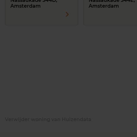
Nassaukade 344D,
Nassaukade 344E,
Amsterdam
Amsterdam
Verwijder woning van Huizendata