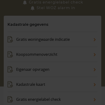
Zoek een woning
Gratis energielabel check
Stel WOZ alarm in
Vragen? Neem contact met ons op
Kadastrale gegevens
088 220 4200
Maandag t/m vrijdag - 08:00 -18:00
Gratis woningwaarde indicatie
Koopsommenoverzicht
Eigenaar opvragen
Kadastrale kaart
Gratis energielabel check