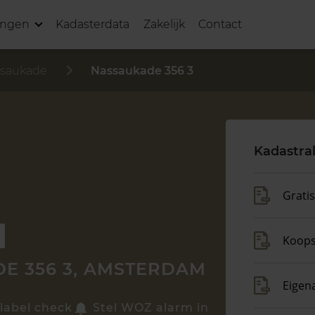
ingen
Kadasterdata
Zakelijk
Contact
saukade
Nassaukade 356 3
Kadastra
Grati
Koop
E 356 3, AMSTERDAM
Eigen
label check
Stel WOZ alarm in