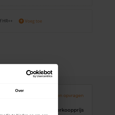
+
f HR++
Voeg toe
Over
Andere koopsommen opvragen
koopdatum
Verkoopprijs