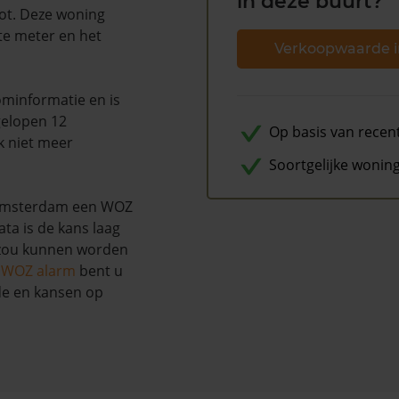
in deze buurt?
ot. Deze woning
te meter en het
Verkoopwaarde i
minformatie en is
gelopen 12
Op basis van recen
k niet meer
Soortgelijke wonin
 Amsterdam een WOZ
ta is de kans laag
 zou kunnen worden
s WOZ alarm
bent u
de en kansen op