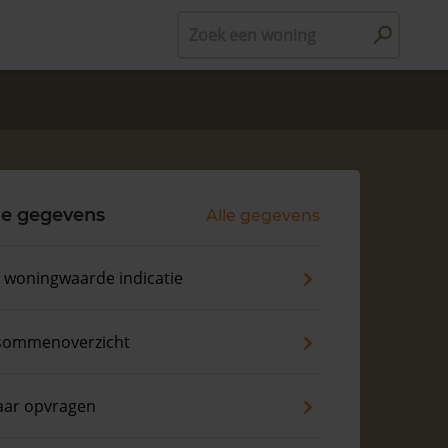
Zoek een woning
le gegevens
Alle gegevens
s woningwaarde indicatie
sommenoverzicht
aar opvragen