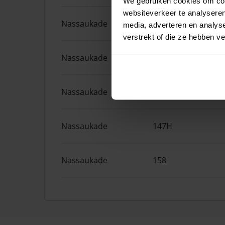
We gebruiken cookies om cont
websiteverkeer te analyseren
Nassaukade
161F
media, adverteren en analys
verstrekt of die ze hebben v
Nassaukade
372
Nassaukade
161A
Nassaukade
147H
Nassaukade
158