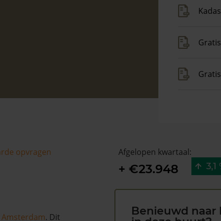
Kadas
Gratis
Grati
arde opvragen
Afgelopen kwartaal:
3,1
+ €23.948
Benieuwd naar 
n
Amsterdam
. Dit