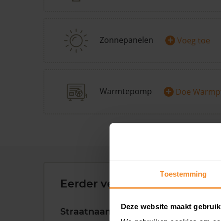
+
Zonnepanelen
Voeg toe
+
Warmtepomp
Doe Warmp
Toestemming
Eerder verkochte woningen 
Deze website maakt gebruik
Straatnaam
Huisnr.