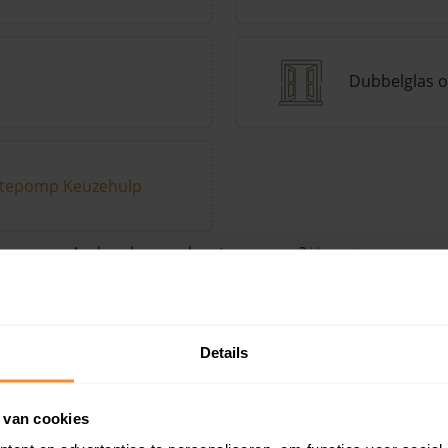
Dubbelglas o
tepomp Keuzehulp
Andere kenmerken toevoegen?
Voeg toe
Details
in de buurt
 van cookies
Woonoppervlak
Perceel
Ver