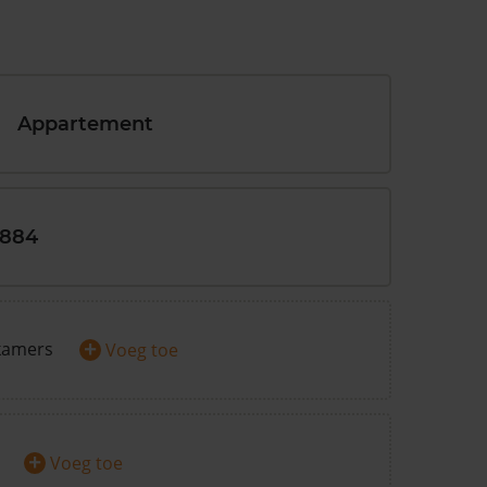
Appartement
1884
+
kamers
Voeg toe
+
Voeg toe