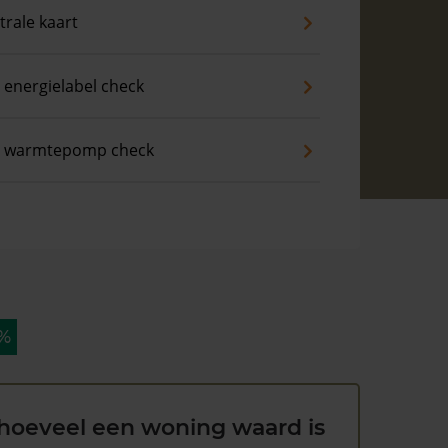
trale kaart
 energielabel check
s warmtepomp check
 %
hoeveel een woning waard is