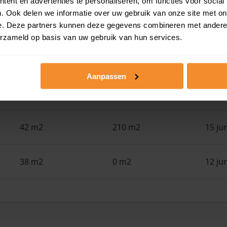
ent en advertenties te personaliseren, om functies voor social
. Ook delen we informatie over uw gebruik van onze site met on
39 m2
194 m2
29 ju
e. Deze partners kunnen deze gegevens combineren met andere i
erzameld op basis van uw gebruik van hun services.
33 m2
139 m2
25 ju
Aanpassen
94 m2
194 m2
18 ju
42 m2
210 m2
15 ju
38 m2
0 m2
12 ju