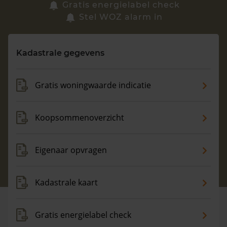
Zoek een woning
Gratis energielabel check
Stel WOZ alarm in
Vragen? Neem contact met ons op
Kadastrale gegevens
088 220 4200
Maandag t/m vrijdag - 08:00 -18:00
Gratis woningwaarde indicatie
Koopsommenoverzicht
Eigenaar opvragen
Kadastrale kaart
Gratis energielabel check