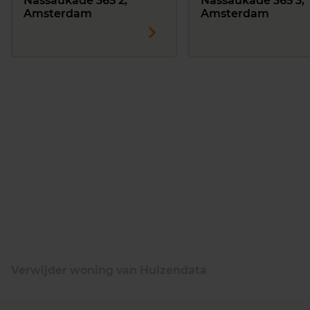
Nassaukade 365 2,
Nassaukade 365 3,
Amsterdam
Amsterdam
Verwijder woning van Huizendata