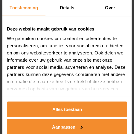
Toestemming
Details
Over
Een overzicht van alle verkochte woningen (koopsom
en koopdatum) binnen een postcodegebied. Dit
inclusief een jaar lang gratis updates van nieuwe
koopsommen.
Deze website maakt gebruik van cookies
We gebruiken cookies om content en advertenties te
personaliseren, om functies voor social media te bieden
en om ons websiteverkeer te analyseren. Ook delen we
Bekijk product
informatie over uw gebruik van onze site met onze
partners voor social media, adverteren en analyse. Deze
Direct leverbaar
partners kunnen deze gegevens combineren met andere
informatie die u aan ze heeft verstrekt of die ze hebben
verzameld op basis van uw gebruik van hun services.
Kadastrale kaart pakket
Alleen globale ligging perceel
Alles toestaan
Een uitgebreid overzicht van het perceel en
omliggende percelen met de kadastrale erfgrenzen,
Aanpassen
dit inclusief de luchtfoto!